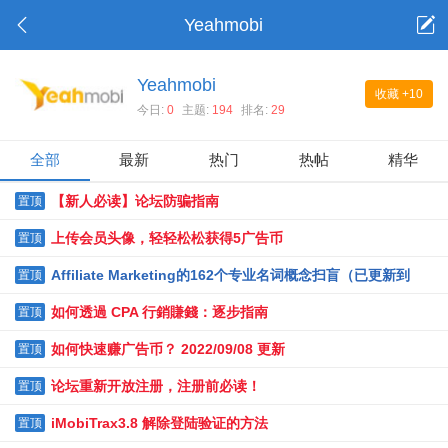
Yeahmobi
Yeahmobi
收藏
+10
今日:
0
主题:
194
排名:
29
全部
最新
热门
热帖
精华
【新人必读】论坛防骗指南
置顶
上传会员头像，轻轻松松获得5广告币
置顶
Affiliate Marketing的162个专业名词概念扫盲（已更新到
置顶
162个）
如何透過 CPA 行銷賺錢：逐步指南
置顶
如何快速赚广告币？ 2022/09/08 更新
置顶
论坛重新开放注册，注册前必读！
置顶
iMobiTrax3.8 解除登陆验证的方法
置顶