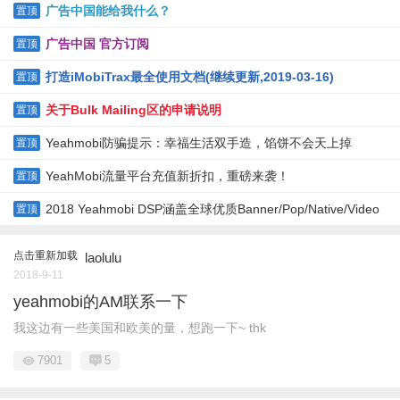
广告中国能给我什么？
置顶
广告中国 官方订阅
置顶
打造iMobiTrax最全使用文档(继续更新,2019-03-16)
置顶
关于Bulk Mailing区的申请说明
置顶
Yeahmobi防骗提示：幸福生活双手造，馅饼不会天上掉
置顶
YeahMobi流量平台充值新折扣，重磅来袭！
置顶
2018 Yeahmobi DSP涵盖全球优质Banner/Pop/Native/Video
置顶
流量
点击重新加载
laolulu
2018-9-11
yeahmobi的AM联系一下
我这边有一些美国和欧美的量，想跑一下~ thk
7901
5