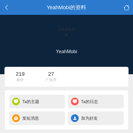
YeahMobi的资料
点击重新加
载
YeahMobi
219
27
积分
广告币
Ta的主题
Ta的日志
发短消息
加为好友