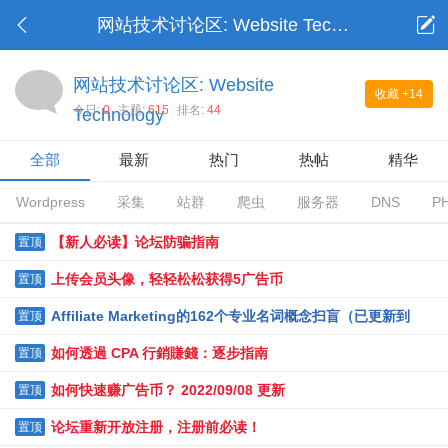
网站技术讨论区: Website Technology
网站技术讨论区: Website
收藏
+14
今日:
0
主题:
615
排名:
44
Technology
全部
最新
热门
热帖
精华
Wordpress
采集
站群
爬虫
服务器
DNS
P
【新人必读】论坛防骗指南
置顶
上传会员头像，轻轻松松获得5广告币
置顶
Affiliate Marketing的162个专业名词概念扫盲（已更新到
置顶
162个）
如何透過 CPA 行銷賺錢：逐步指南
置顶
如何快速赚广告币？ 2022/09/08 更新
置顶
论坛重新开放注册，注册前必读！
置顶