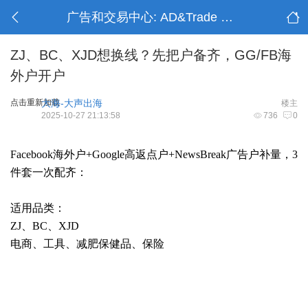
广告和交易中心: AD&Trade Center
ZJ、BC、XJD想换线？先把户备齐，GG/FB海
外户开户
点击重新加载
大海-大声出海
楼主
2025-10-27 21:13:58
736
0
Facebook海外户+Google高返点户+NewsBreak广告户补量，3
件套一次配齐：
适用品类：
ZJ、BC、XJD
电商、工具、减肥保健品、保险