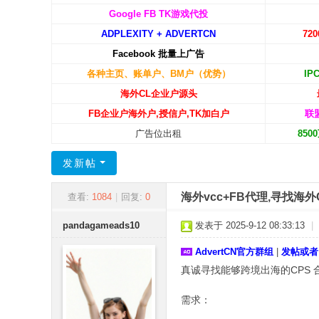
C
Google FB TK游戏代投
ADPLEXITY + ADVERTCN
72
N
Facebook 批量上广告
-
各种主页、账单户、BM户（优势）
IP
广
海外CL企业户源头
告
FB企业户海外户,授信户,TK加白户
联
中
广告位出租
85
国
发新帖
海外vcc+FB代理,寻找海
查看:
1084
|
回复:
0
pandagameads10
发表于 2025-9-12 08:33:13
|
AdvertCN官方群组
|
发帖或者
真诚寻找能够跨境出海的CPS 
需求：