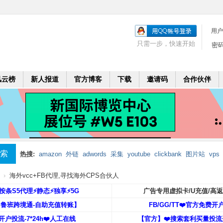
用户
只需一步，快速开始
密
风云榜
新人报道
官方博客
下载
邀请码
合作伙伴
索
热搜:
amazon
外链
adwords
采集
youtube
clickbank
图片站
vps
mobi
二个月
leadbolt
代理
›
海外vcc+FB代理,寻找海外CPS合伙人
️按条S5代理⚡️静态⚡️独享⚡️5G
广告专用虚拟卡/U充值/高
【鲁班跨境通-自助充值转账】
FB/GG/TT❤️官方免费开
开户投流-7*24h❤️人工在线
【官方】❤️搜索套利买量投流