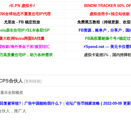
⚡️E.PN 虚拟卡⚡️
BINOM TRACKER 60% OF
00W
全球动态不重复住宅IP代理
虚拟信用卡+独立站收款
尤里改 - FB 稳定投放
免费黑五教程（持续更新、欢迎
Cola原生住宅IP⚡️$1.8/条双ISP
FB资源，账单户，分享户，国
最大欧洲Nutra网盟BA找量
FB高权重耐操个号⚡️稳定过
盟收款/海外资金下发/服贸结汇
⚡️Spend.net — 美元卡仅需$
00万高质量住宅IP，助力各种需求
虚拟卡返佣1%，国内持牌
外CPS合伙人
[复制链接]
显示全部楼层
回复被审核?
|
广告中国能给我什么？
|
论坛广告币独家攻略 ( 2022-09-08 更新
合伙人，推广人