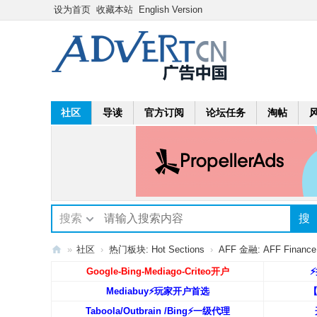
设为首页
收藏本站
English Version
社区
导读
官方订阅
论坛任务
淘帖
搜索
搜
»
社区
›
热门板块: Hot Sections
›
AFF 金融: AFF Finance
A
Google-Bing-Mediago-Criteo开户
⚡
dv
Mediabuy⚡️玩家开户首选
ert
Taboola/Outbrain /Bing⚡️一级代理