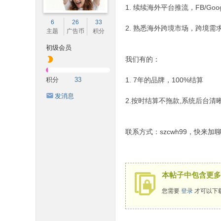
1. 续续海外平台推流，FB/Go
6
26
33
2. 熟悉海外跨境市场，跨境需
主题
广告币
积分
初级会员
我们有的：
积分
33
1. 7年的品牌，100%结算
发消息
2.按时结算不拖款,系统后台
联系方式：szcwh99，快来加
本帖子中包含更多
您需要
登录
才可以下