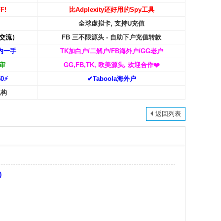
F!
比Adplexity还好用的Spy工具
全球虚拟卡, 支持U充值
交流）
FB 三不限源头 - 自助下户充值转款
内一手
TK加白户/二解户/FB海外户/GG老户
审
GG,FB,TK, 欧美源头, 欢迎合作
❤️
0⚡️
✔Taboola海外户
机构
返回列表
)