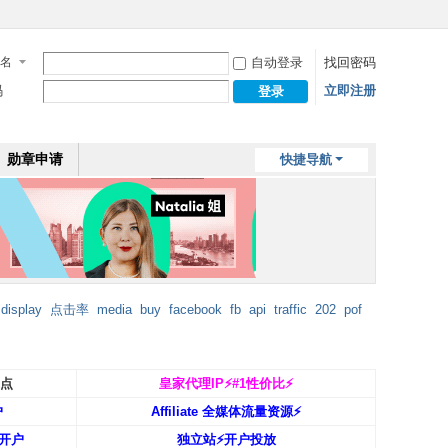
名
自动登录
找回密码
码
立即注册
登录
勋章申请
快捷导航
display
点击率
media
buy
facebook
fb
api
traffic
202
pof
返点
皇家代理IP⚡️#1性价比⚡️
户
Affiliate 全媒体流量资源⚡️
开户
独立站⚡️开户投放