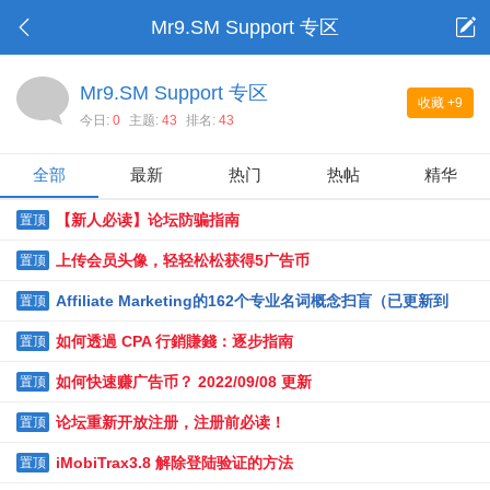
Mr9.SM Support 专区
Mr9.SM Support 专区
收藏
+9
今日:
0
主题:
43
排名:
43
全部
最新
热门
热帖
精华
【新人必读】论坛防骗指南
置顶
上传会员头像，轻轻松松获得5广告币
置顶
Affiliate Marketing的162个专业名词概念扫盲（已更新到
置顶
162个）
如何透過 CPA 行銷賺錢：逐步指南
置顶
如何快速赚广告币？ 2022/09/08 更新
置顶
论坛重新开放注册，注册前必读！
置顶
iMobiTrax3.8 解除登陆验证的方法
置顶