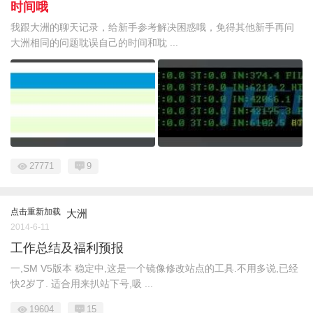
时间哦
我跟大洲的聊天记录，给新手参考解决困惑哦，免得其他新手再问
大洲相同的问题耽误自己的时间和耽 ...
27771
9
点击重新加载
大洲
2014-6-11
工作总结及福利预报
一,SM V5版本 稳定中,这是一个镜像修改站点的工具.不用多说,已经
快2岁了. 适合用来扒站下号,吸 ...
19604
15