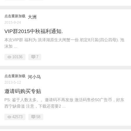
点击重新加载
大洲
2015-9-24
VIP群2015中秋福利通知.
本次VIP群 福利为 洪泽湖原生大闸蟹一份.初定8只装(四公四母). 泡
沫加 ...
10136
7
点击重新加载
河小马
2013-5-12
邀请码购买专贴
PS: 鉴于人数太多。。邀请码不再发放 激活码售价50广告币，好东
西宁缺毋滥 注意，下载还需要2 ...
42573
58