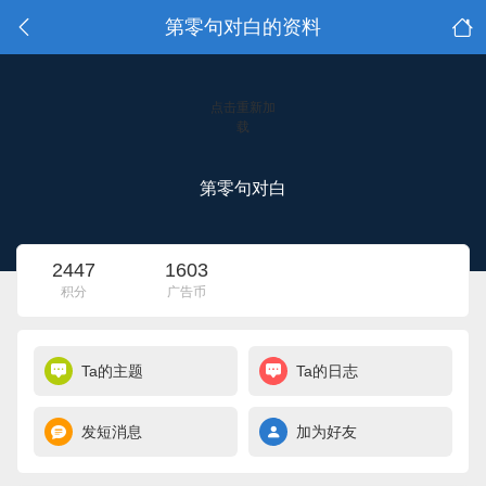
第零句对白的资料
点击重新加
载
第零句对白
2447
1603
积分
广告币
Ta的主题
Ta的日志
发短消息
加为好友