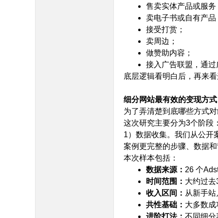
售卖实体产品或服务
卖电子书或自有产品
接受打赏；
卖周边；
做赞助内容；
接入广告联盟，通过广告
底层逻辑看明白后，再来看
细分网站最有效的变现方式
为了弄清楚到底哪些方式对
这次研究主要分为3个阶段
1）数据收集。我们从公开
案例更完整的步骤、数据和
本次样本包括：
/ {7 b) B# Z% t3 {*
数据来源：
26 个Ad
时间范围：
大约过去
收入区间：
从新手站月
共性基础：
大多数成
进阶打法：
不同细分