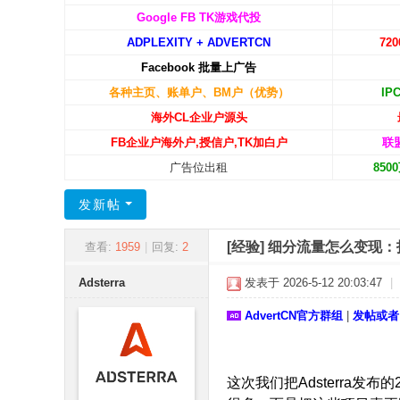
C
Google FB TK游戏代投
ADPLEXITY + ADVERTCN
72
N
Facebook 批量上广告
-
各种主页、账单户、BM户（优势）
IP
广
海外CL企业户源头
告
FB企业户海外户,授信户,TK加白户
联
中
广告位出租
85
国
发新帖
[经验]
细分流量怎么变现：
查看:
1959
|
回复:
2
Adsterra
发表于 2026-5-12 20:03:47
|
AdvertCN官方群组
|
发帖或者
|; G2 F# y$ I$ e, _( J8 F
这次我们把Adsterra