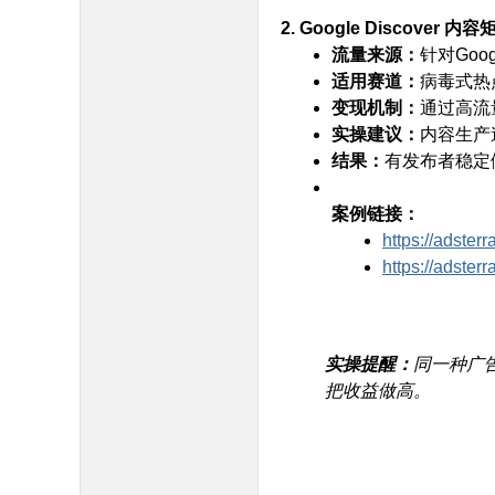
2. Google Discover 
流量来源：
针对Goog
适用赛道：
病毒式热
变现机制：
通过高流量
实操建议：
内容生产
结果：
有发布者稳定做
; n% M# X) t$ a& q
案例链接：
8 V9 a% R3 `8
https://adster
https://adste
; S+ m) V4 ]6 j$ D; S# W+ W/ w
实操提醒：
同一种广
把收益做高。
0 [ ^, Y* u6 {# x- r5 k7 p