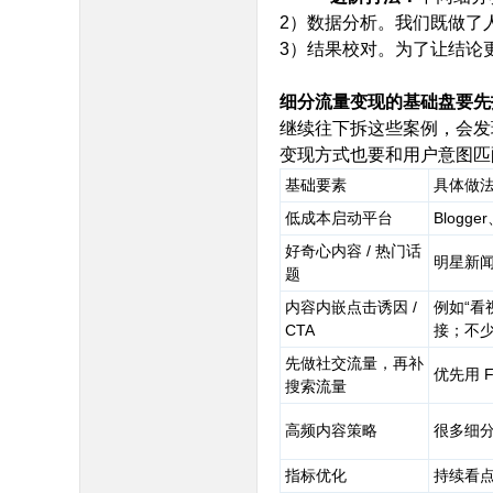
2）数据分析。我们既做了
3）结果校对。为了让结论更稳
细分流量变现的基础盘要先
继续往下拆这些案例，会发
变现方式也要和用户意图匹
基础要素
具体做
低成本启动平台
Blogg
好奇心内容 / 热门话
明星新
题
内容内嵌点击诱因 /
例如“看
CTA
接；不少
先做社交流量，再补
优先用 F
搜索流量
高频内容策略
很多细分
指标优化
持续看点击