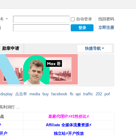
名
自动登录
找回密码
码
立即注册
登录
勋章申请
快捷导航
display
点击率
media
buy
facebook
fb
api
traffic
202
pof
润打 ...
返点
皇家代理IP⚡️#1性价比⚡️
户
Affiliate 全媒体流量资源⚡️
开户
独立站⚡️开户投放