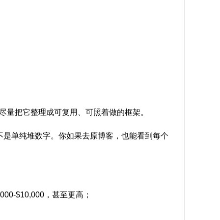
尽量把它整理成可复用、可照着做的框架。
不是单纯堆数字。你如果去原博客，也能看到每个
00-$10,000，甚至更高；
s* N5 h. i4 p0 m: g