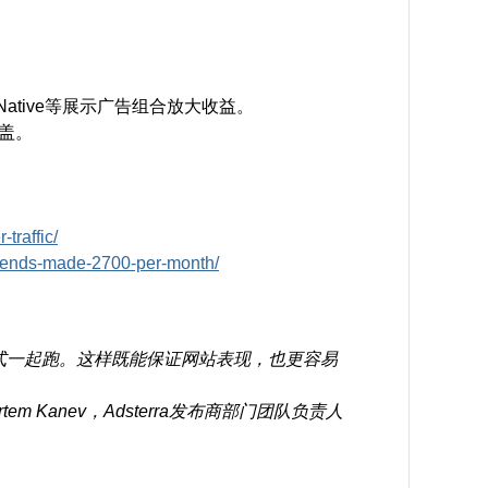
r、Native等展示广告组合放大收益。
盖。
traffic/
friends-made-2700-per-month/
1 Z7 L+ H# F" d4 u4 s) [6 y* o
式一起跑。这样既能保证网站表现，也更容易
rtem Kanev，Adsterra发布商部门团队负责人