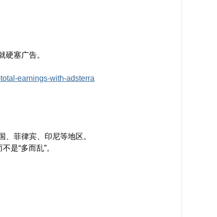
就硬塞广告。
total-earnings-with-adsterra
4 l( k/ ~, x* [* z: J
孟加拉国、菲律宾、印尼等地区。
不是“多而乱”。
 L# A- x" M+ i