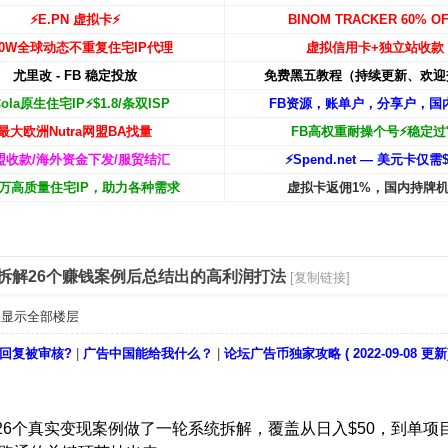
⚡️E.PN 虚拟卡⚡️
BINOM TRACKER 60% OF
00W
全球动态不重复住宅IP代理
虚拟信用卡+独立站收款
尤里改 - FB 稳定投放
免费黑五教程（持续更新、欢迎
Cola原生住宅IP⚡️$1.8/条双ISP
FB资源，账单户，分享户，国
最大欧洲Nutra网盟BA找量
FB高权重耐操个号⚡️稳定过
盟收款/海外资金下发/服贸结汇
⚡️Spend.net — 美元卡仅需$
00万高质量住宅IP，助力各种需求
虚拟卡返佣1%，国内持牌
拆解26个赚钱案例后总结出的高利润打法
[复制链接]
显示全部楼层
回复被审核?
|
广告中国能给我什么？
|
论坛广告币独家攻略 ( 2022-09-08 更新
发布的26个真实变现案例做了一轮系统拆解，覆盖从日入$50，到单