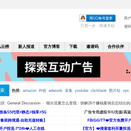
用户
只需一步，快速开始
密
风云榜
新人报道
官方博客
下载
邀请码
合作伙伴
索
热搜:
amazon
外链
adwords
采集
youtube
clickbank
图片站
vps
mobi
二个月
leadbolt
代理
 General Discussion
›
细分流量怎么变现：拆解26个赚钱案例后总结出的高利
️按条S5代理⚡️静态⚡️独享⚡️5G
广告专用虚拟卡/U充值/高
【鲁班跨境通-自助充值转账】
FB/GG/TT❤️官方免费开
开户投流-7*24h❤️人工在线
【官方】❤️搜索套利买量投流