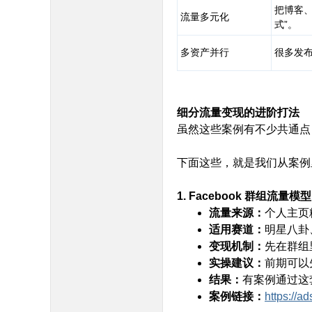
把博客、
流量多元化
式”。
多资产并行
很多发
细分流量变现的进阶打法
虽然这些案例有不少共通点
a: u: ?# g7 V& y
下面这些，就是我们从案例
1. Facebook 群组流量模型
流量来源：
个人主页粉
适用赛道：
明星八卦
变现机制：
先在群组
实操建议：
前期可以
结果：
有案例通过这套
案例链接：
https://a