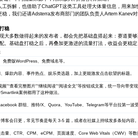
人工拆解，也借助了ChatGPT这类工具处理大体量信息，用来
，我们还请Adsterra发布商部门的团队负责人Artem Kan
打稳
- m3 s! j. H+ i) ~5 k0 ^
现大多数做得起来的发布者，都会先把基础盘搭起来：赛道要够
配。基础盘打稳之后，再叠加更激进的流量打法，收益会更稳定
法
er、免费版WordPress、免费域名等。
闻、爆款内容、事件热点、娱乐类选题，加上更能激发点击欲望的标题。
视频”“查看完整图片”“继续阅读”“阅读全文”等按钮或文案，统一导向带变
Smartlink案例都用了这种做法。
acebook 群组、推特/X、Quora、YouTube、Telegram等平台拉第一
博客会日更，常见节奏是每天 3-5 篇，或者在社媒上持续发多条短内容
量、CTR、CPM、eCPM、页面速度、Core Web Vitals（CWV）等