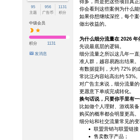
得多，而是把这些项目真正
95
956
1131
你会看到这些案例为什么能
主题
广告币
积分
如果你想继续深挖，每个案
中级会员
做出收益的。
1 C" Y" F- b9 s3 F( W3 i& u, C/ K* x
为什么细分流量在 2026 
积分
1131
先说最底层的逻辑。
发消息
细分流量之所以这几年一直
准人群，越容易跑出结果。
有数据提到，大约 72%
常比泛内容站高出约 53%
对广告主来说，细分流量的
更愿意下单或完成转化。
换句话说，只要你手里有一
比如做个人理财、游戏装备
购买的概率都会明显更高。
细分站和社交流量常见的变
联盟营销与联盟链接
售卖数字产品；