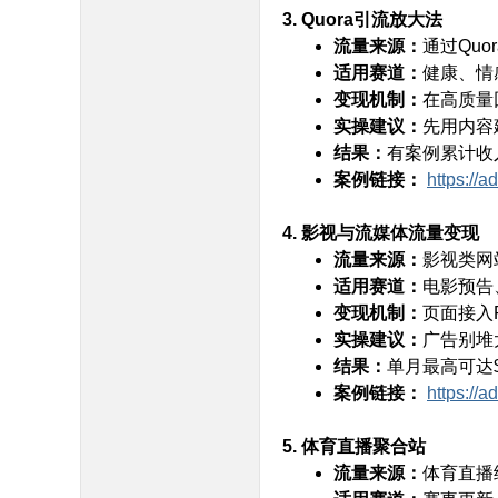
3. Quora引流放大法
2 _7 s. |, s
流量来源：
通过Quo
适用赛道：
健康、情
变现机制：
在高质量
实操建议：
先用内容
结果：
有案例累计收入
案例链接：
https://a
$ T: Q9 e+ X( O( ~3 q4 ~6 d t3 [
4. 影视与流媒体流量变现
流量来源：
影视类网
适用赛道：
电影预告
变现机制：
页面接入P
实操建议：
广告别堆
结果：
单月最高可达$
案例链接：
https://
2 R+ u) e( G) h. y/ D: Z0 M
5. 体育直播聚合站
' _& p/ k6 |% 
流量来源：
体育直播