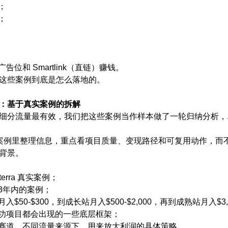
；
；
位和 Smartlink（直链）赚钱。
2 w( Y1 A; _, |; W
这些案例到底是怎么落地的。
：基于真实案例的拆解
细分流量最有效，我们把这些案例当作样本做了一轮归纳分析，
：
案例里整理信息，重点看项目质量、变现路径和可复用动作，而
背景。
% S) Q+ w. R' K% v' S
 r
sterra 真实案例；
3年内的案例；
入$50-$300，到成长站月入$500-$2,000，再到成熟站月入$3,0
功项目都会出现的一些底层框架；
赛道、不同流量来源下，用来放大利润的具体策略。
; e# A' ~; B e K8 