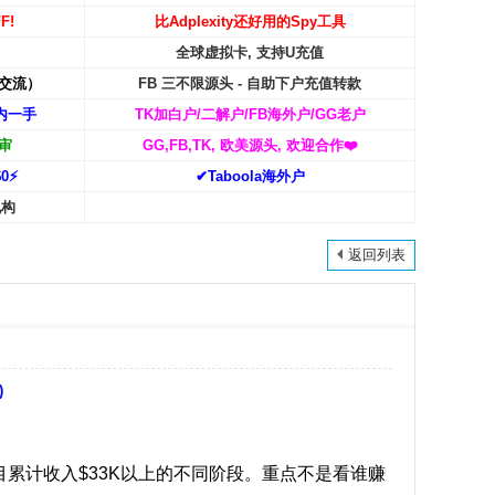
F!
比Adplexity还好用的Spy工具
全球虚拟卡, 支持U充值
交流）
FB 三不限源头 - 自助下户充值转款
内一手
TK加白户/二解户/FB海外户/GG老户
审
GG,FB,TK, 欧美源头, 欢迎合作
❤️
0⚡️
✔Taboola海外户
机构
返回列表
)
项目累计收入$33K以上的不同阶段。重点不是看谁赚