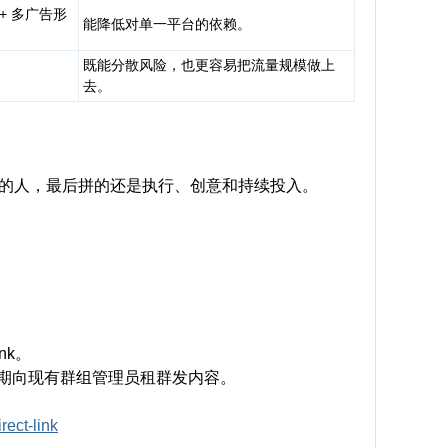
+ 多广告形
能降低对单一平台的依赖。
既能分散风险，也更容易把流量规模做上
去。
的人，最后拼的还是执行、创意和持续投入。
3 i4 q!
P4 K5 q0 e" r
nk。
期向现有群组管理员租群发内容。
rect-link