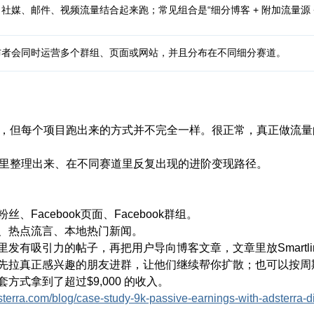
社媒、邮件、视频流量结合起来跑；常见组合是“细分博客 + 附加流量源 
布者会同时运营多个群组、页面或网站，并且分布在不同细分赛道。
，但每个项目跑出来的方式并不完全一样。很正常，真正做流量
里整理出来、在不同赛道里反复出现的进阶变现路径。
* o0 f* V$ I& 
6 T) m9 \( H1 e. A: {% F. F5 U
丝、Facebook页面、Facebook群组。
、热点流言、本地热门新闻。
里发有吸引力的帖子，再把用户导向博客文章，文章里放Smartli
先拉真正感兴趣的朋友进群，让他们继续帮你扩散；也可以按周
方式拿到了超过$9,000 的收入。
dsterra.com/blog/case-study-9k-passive-earnings-with-adsterra-di