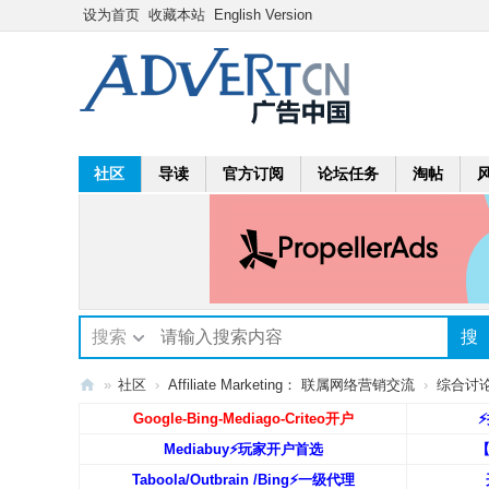
设为首页
收藏本站
English Version
社区
导读
官方订阅
论坛任务
淘帖
搜索
搜
»
社区
›
Affiliate Marketing： 联属网络营销交流
›
综合讨论区:
A
Google-Bing-Mediago-Criteo开户
⚡
dv
Mediabuy⚡️玩家开户首选
ert
Taboola/Outbrain /Bing⚡️一级代理