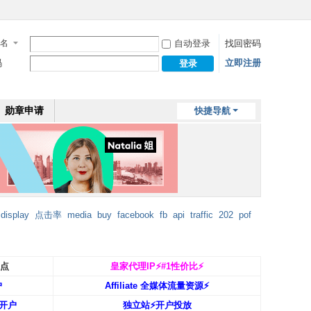
名
自动登录
找回密码
码
立即注册
登录
勋章申请
快捷导航
display
点击率
media
buy
facebook
fb
api
traffic
202
pof
返点
皇家代理IP⚡️#1性价比⚡️
户
Affiliate 全媒体流量资源⚡️
开户
独立站⚡️开户投放