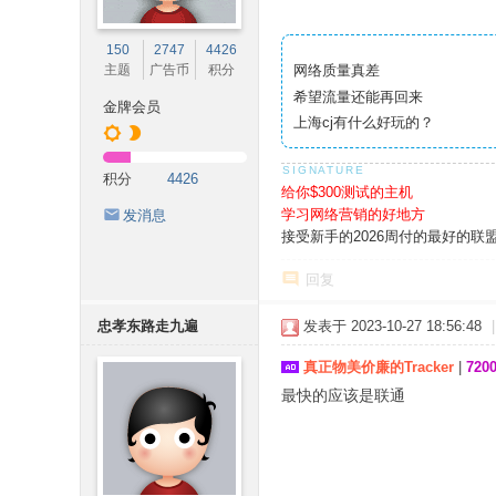
150
2747
4426
主题
广告币
积分
网络质量真差
希望流量还能再回来
金牌会员
上海cj有什么好玩的？
积分
4426
给你$300测试的主机
学习网络营销的好地方
发消息
接受新手的2026周付的最好的联
回复
忠孝东路走九遍
发表于 2023-10-27 18:56:48
|
真正物美价廉的Tracker
|
72
最快的应该是联通