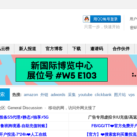
用户
只需一步，快速开始
密
风云榜
新人报道
官方博客
下载
邀请码
合作伙伴
索
热搜:
amazon
外链
adwords
采集
youtube
clickbank
图片站
vps
mobi
二个月
leadbolt
代理
 General Discussion
›
移动的网，访问外网太慢了
️按条S5代理⚡️静态⚡️独享⚡️5G
广告专用虚拟卡/U充值/高
【鲁班跨境通-自助充值转账】
FB/GG/TT❤️官方免费开
开户投流-7*24h❤️人工在线
【官方】❤️搜索套利买量投流