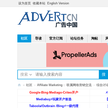
设为首页
收藏本站
English Version
社区
导读
官方订阅
论坛任务
淘帖
搜索
搜
»
社区
›
Affiliate Marketing： 联属网络营销交流
›
综合讨论区:
A
Google-Bing-Mediago-Criteo开户
⚡
dv
Mediabuy⚡️玩家开户首选
ert
Taboola/Outbrain /Bing⚡️一级代理