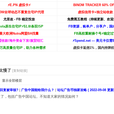
⚡️E.PN 虚拟卡⚡️
BINOM TRACKER 60% OF
00W
全球动态不重复住宅IP代理
虚拟信用卡+独立站收款
尤里改 - FB 稳定投放
免费黑五教程（持续更新、欢迎
Cola原生住宅IP⚡️$1.8/条双ISP
FB资源，账单户，分享户，国
最大欧洲Nutra网盟BA找量
FB高权重耐操个号⚡️稳定过
盟收款/海外资金下发/服贸结汇
⚡️Spend.net — 美元卡仅需$
00万高质量住宅IP，助力各种需求
虚拟卡返佣1%，国内持牌
太慢了
[复制链接]
显示全部楼层
回复被审核?
|
广告中国能给我什么？
|
论坛广告币独家攻略 ( 2022-09-08 更新
慢了，包括广告中国论坛。不知道大家的情况如何？