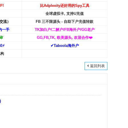
F!
比Adplexity还好用的Spy工具
全球虚拟卡, 支持U充值
交流）
FB 三不限源头 - 自助下户充值转款
内一手
TK加白户/二解户/FB海外户/GG老户
审
GG,FB,TK, 欧美源头, 欢迎合作
❤️
0⚡️
✔Taboola海外户
机构
返回列表
)