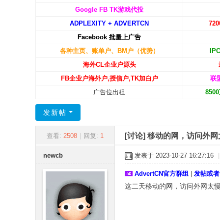
C
Google FB TK游戏代投
ADPLEXITY + ADVERTCN
72
N
Facebook 批量上广告
-
各种主页、账单户、BM户（优势）
IP
广
海外CL企业户源头
告
FB企业户海外户,授信户,TK加白户
联
中
广告位出租
85
国
发新帖
[讨论]
移动的网，访问外网
查看:
2508
|
回复:
1
newcb
发表于 2023-10-27 16:27:16
|
AdvertCN官方群组
|
发帖或者
这二天移动的网，访问外网太