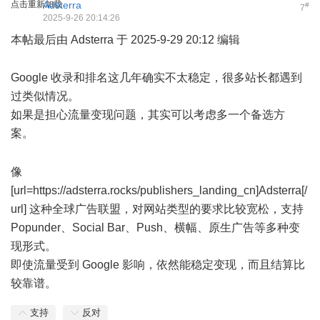
点击重新加载
Adsterra
#
7
2025-9-26 20:14:26
本帖最后由 Adsterra 于 2025-9-29 20:12 编辑
6 M/ j. \' H+ i
Google 收录和排名这几年确实不太稳定，很多站长都遇到
过类似情况。
如果是担心流量变现问题，其实可以考虑多一个备选方
案。
% W1 f4 K# m& h: [7 s, }" u y. h
3 d) o9 F6 c' E1 Y9 Z7 @
像
[url=
https://adsterra.rocks/publishers_landing_cn
]Adsterra[/
url] 这种全球广告联盟，对网站类型的要求比较宽松，支持
Popunder、Social Bar、Push、横幅、原生广告等多种变
现形式。
即使流量受到 Google 影响，依然能稳定变现，而且结算比
较靠谱。
支持
反对