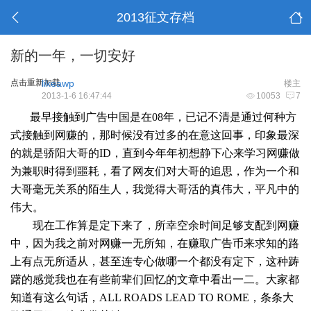
2013征文存档
新的一年，一切安好
点击重新加载
likeawp
楼主
2013-1-6 16:47:44
10053
7
最早接触到广告中国是在
08
年，已记不清是通过何种方
式接触到网赚的，那时候没有过多的在意这回事，印象最深
的就是骄阳大哥的
ID
，直到今年年初想静下心来学习网赚做
为兼职时得到噩耗，看了网友们对大哥的追思，作为一个和
大哥毫无关系的陌生人，我觉得大哥活的真伟大，平凡中的
伟大。
现在工作算是定下来了，所幸空余时间足够支配到网赚
中，因为我之前对网赚一无所知，在赚取广告币来求知的路
上有点无所适从，甚至连专心做哪一个都没有定下，这种踌
躇的感觉我也在有些前辈们回忆的文章中看出一二。大家都
知道有这么句话，
ALL ROADS LEAD TO ROME
，条条大