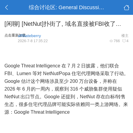
综合讨论区: General Discussion
[闲聊]
[NetNut]扑街了, 域名直接被FBI收了...
点击重新加载
affiliateberry
楼主
2026-7-8 17:35:22
766
4
8 I0 k" l4 D8 j# a/ A
Google Threat Intelligence 在 7 月 2 日披露，他们联合
FBI、Lumen 等对 NetNut/Popa 住宅代理网络采取了行动。
Google 估计这个网络涉及至少 200 万台设备，并称在
2026 年 6 月的一周内，观察到 316 个威胁集群使用疑似
NetNut 出口节点。Google 还提到，NetNut 存在白标/转售
生态，很多住宅代理品牌可能实际依赖同一类上游网络。来
源：
Google Threat Intelligence
# O0 {$ X; T/ r' G% i) O4 j# Q7 N# ?:
u