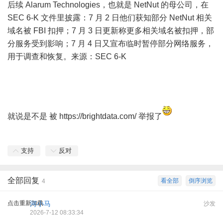
后续 Alarum Technologies，也就是 NetNut 的母公司，在
SEC 6-K 文件里披露：7 月 2 日他们获知部分 NetNut 相关
域名被 FBI 扣押；7 月 3 日更新称更多相关域名被扣押，部
分服务受到影响；7 月 4 日又宣布临时暂停部分网络服务，
用于调查和恢复。来源：
SEC 6-K
: V, G; C+ F2 A# ~
; o0 i8 C% F, m9 ^% b0 f
就说是不是 被
https://brightdata.com/
举报了
! c# e4 U- n4 f.
J) P" P! h
支持
反对
全部回复
看全部
倒序浏览
4
点击重新加载
河小马
沙发
2026-7-12 08:33:34