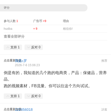
评分
参与人数
1
广告币
+9
理由
hudba
+ 9
相信你!
查看全部评分
支持
1
反对
0
点击重新加载
我是c罗
推荐
2026-7-6 15:06:23
倒是有的，我知道的几个跑的电商类，产品：保健品，营养
品。
& R: ?/ [9 ]- ?# _& h/ R6 M
跑的视频素材，FB流量。你可以往这个方向试试。
支持
1
反对
0
点击重新加载
122456018
沙发