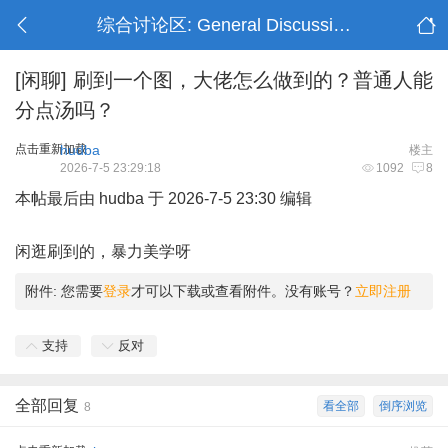
综合讨论区: General Discussion
[闲聊]
刷到一个图，大佬怎么做到的？普通人能
分点汤吗？
点击重新加载
hudba
楼主
2026-7-5 23:29:18
1092
8
本帖最后由 hudba 于 2026-7-5 23:30 编辑
U+ c% D. d1 f
闲逛刷到的，暴力美学呀
附件:
您需要
登录
才可以下载或查看附件。没有账号？
立即注册
支持
反对
全部回复
看全部
倒序浏览
8