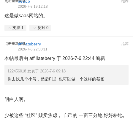
点击重新加载
newcb
推荐
2026-7-8 19:12:18
这是做saas网站的。
支持
1
反对
0
点击重新加载
affiliateberry
推荐
2026-7-6 22:30:11
本帖最后由 affiliateberry 于 2026-7-6 22:44 编辑
122456018 发表于 2026-7-6 09:18
你去找几个小号，然后F12, 也可以做一个这样的截图
7 |# K& e: X$ m7 e& z# A
明白人啊。
3 n& q" H+ @: v0 [) Y
9 V. f( w6 o9 z) O8 X* m
少被这些 “社区” 贩卖焦虑， 自己的 一亩三分地 好好耕地。
3 w) ]& T9 A# {