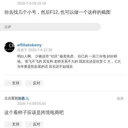
2026-7-6 09:18:16
你去找几个小号，然后F12, 也可以做一个这样的截图
点评
affiliateberry
发表于 2026-7-6 22:30
明白人啊。 少被这些 “社区” 贩卖焦虑， 自己的 一亩三分地 好好耕
地。 谁飞不飞的 其实和 老师关系不大的 我其实还是欣赏 C 大， C大
当年要是割韭菜的话 其实还不如现在
支持
反对
点击重新加载
河小马
板凳
2026-7-6 09:55:43
这个看样子应该是跨境电商吧
支持
反对