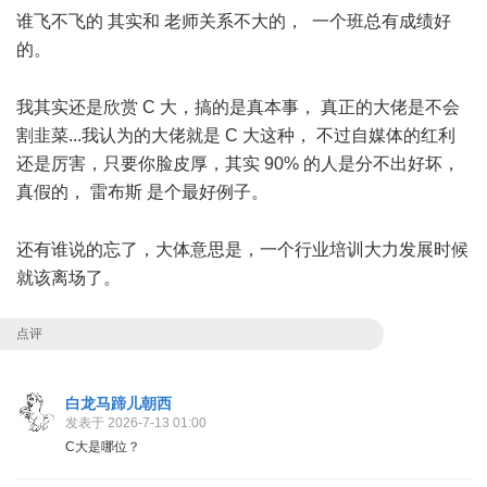
谁飞不飞的 其实和 老师关系不大的， 一个班总有成绩好
的。
- V4 Q( n# y" D2 p6 T) r
我其实还是欣赏 C 大，搞的是真本事， 真正的大佬是不会
割韭菜...我认为的大佬就是 C 大这种， 不过自媒体的红利
还是厉害，只要你脸皮厚，其实 90% 的人是分不出好坏，
真假的， 雷布斯 是个最好例子。
5 F6 \% N7 s& f1 [4 P" e( A5 P1 x! V# |
还有谁说的忘了，大体意思是，一个行业培训大力发展时候
就该离场了。
点评
白龙马蹄儿朝西
发表于 2026-7-13 01:00
C大是哪位？