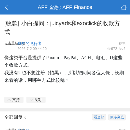
AFF 金融: AFF Finance
[收款]
小白提问：juicyads和exoclick的收款方
式
点击重新加载
孤独的飞行者
楼主
2026-7-2 09:44:20
972
6
像这类平台是提供了
Paxum、
PayPal、ACH、电汇、U这些
个收款方式。
我没有U也不想注册（怕黑），所以想问问各位大佬，长期
来看的话，用哪种方式比较稳？
支持
反对
全部回复
看全部
倒序浏览
6