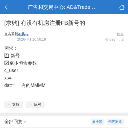
广告和交易中心: AD&Trade Center
[求购]
有没有机房注册FB新号的
点击重新加载
xiximimi
楼主
2026-7-1 20:58:18
398
2
需求：
1️⃣ 新号
2️⃣至少包含参数
c_user=
xs=
datr= 有的MMMM
支持
反对
全部回复
看全部
倒序浏览
2