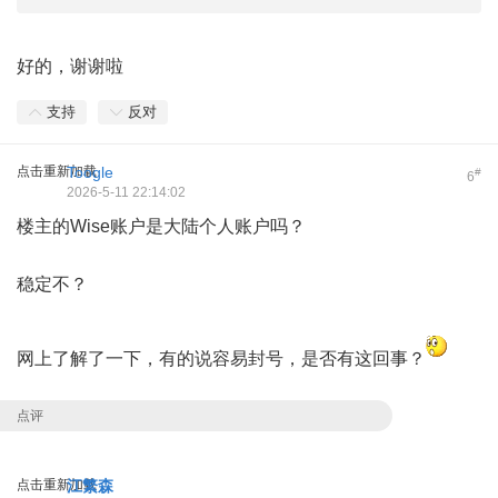
8 `9 `1 e* [/ y! H
好的，谢谢啦
支持
反对
点击重新加载
Toogle
#
6
2026-5-11 22:14:02
楼主的Wise账户是大陆个人账户吗？
稳定不？
, a3 w+ H2 y7 I" t5 P; e
网上了解了一下，有的说容易封号，是否有这回事？
点评
点击重新加载
江繁森