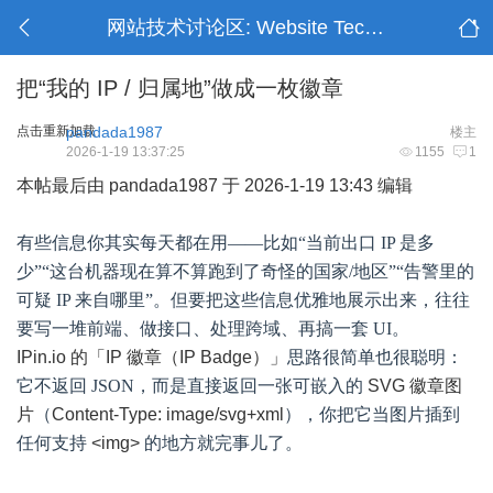
网站技术讨论区: Website Technology
把“我的 IP / 归属地”做成一枚徽章
点击重新加载
pandada1987
楼主
2026-1-19 13:37:25
1155
1
本帖最后由 pandada1987 于 2026-1-19 13:43 编辑
有些信息你其实每天都在用——比如“当前出口 IP 是多
少”“这台机器现在算不算跑到了奇怪的国家/地区”“告警里的
可疑 IP 来自哪里”。但要把这些信息优雅地展示出来，往往
要写一堆前端、做接口、处理跨域、再搞一套 UI。
IPin.io 的「IP 徽章（IP Badge）」
思路很简单也很聪明：
它不返回 JSON，而是直接返回一张可嵌入的
SVG 徽章图
片
（
Content-Type: image/svg+xml
），你把它当图片插到
任何支持
<img>
的地方就完事儿了。