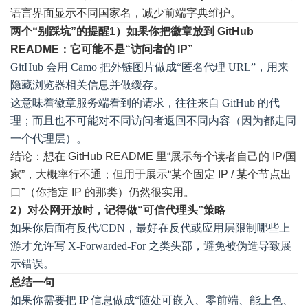
语言界面显示不同国家名，减少前端字典维护。
两个“别踩坑”的提醒
1）如果你把徽章放到 GitHub
README：它可能不是“访问者的 IP”
GitHub 会用 Camo 把外链图片做成“匿名代理 URL”，用来
隐藏浏览器相关信息并做缓存。
这意味着徽章服务端看到的请求，往往来自 GitHub 的代
理；而且也不可能对不同访问者返回不同内容（因为都走同
一个代理层）。
结论：想在 GitHub README 里“展示每个读者自己的 IP/国
家”，大概率行不通；但用于展示“某个固定 IP / 某个节点出
口”（你指定 IP 的那类）仍然很实用。
2）对公网开放时，记得做“可信代理头”策略
如果你后面有反代/CDN，最好在反代或应用层限制哪些上
游才允许写 X-Forwarded-For 之类头部，避免被伪造导致展
示错误。
总结一句
如果你需要把 IP 信息做成“随处可嵌入、零前端、能上色、