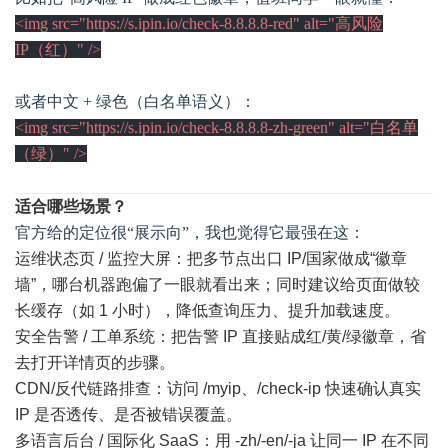
<img src="https://s.ipin.io/check-8.8.8.8-red" alt="高风险
IP（红）" />
或者中文 + 绿色（白名单语义）：
<img src="https://s.ipin.io/check-8.8.8.8-zh-green" alt="白名单
（绿）" />
适合哪些场景？
官方给的定位很“展示向”，我也觉得它最强在这：
运维状态页 / 监控大屏：把多节点出口 IP/国家做成“徽章
墙”，哪台机器跑偏了一眼就看出来；同时建议给页面做较
长缓存（如 1 小时），降低查询压力、提升加载速度。
安全告警 / 工单系统：把告警 IP 直接贴成红/黄/绿徽章，省
去打开详情页的步骤。
CDN/反代链路排查：访问 /myip、/check-ip 快速确认真实
IP 是否透传、是否被错误覆盖。
多语言后台 / 国际化 SaaS：用 -zh/-en/-ja 让同一 IP 在不同