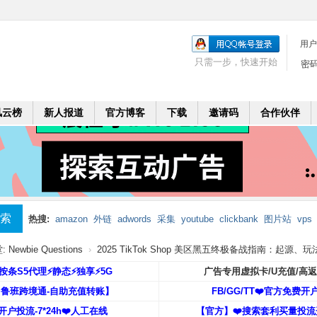
用户
只需一步，快速开始
密
风云榜
新人报道
官方博客
下载
邀请码
合作伙伴
索
热搜:
amazon
外链
adwords
采集
youtube
clickbank
图片站
vps
mobi
二个月
leadbolt
代理
Newbie Questions
›
2025 TikTok Shop 美区黑五终极备战指南：起源、玩法 +
️按条S5代理⚡️静态⚡️独享⚡️5G
广告专用虚拟卡/U充值/高
【鲁班跨境通-自助充值转账】
FB/GG/TT❤️官方免费开
开户投流-7*24h❤️人工在线
【官方】❤️搜索套利买量投流