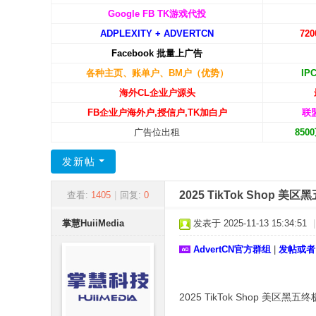
C
Google FB TK游戏代投
ADPLEXITY + ADVERTCN
72
N
Facebook 批量上广告
-
各种主页、账单户、BM户（优势）
IP
广
海外CL企业户源头
告
FB企业户海外户,授信户,TK加白户
联
中
广告位出租
85
国
发新帖
2025 TikTok Shop 
查看:
1405
|
回复:
0
掌慧HuiiMedia
发表于 2025-11-13 15:34:51
|
AdvertCN官方群组
|
发帖或者
2025 TikTok Shop 美