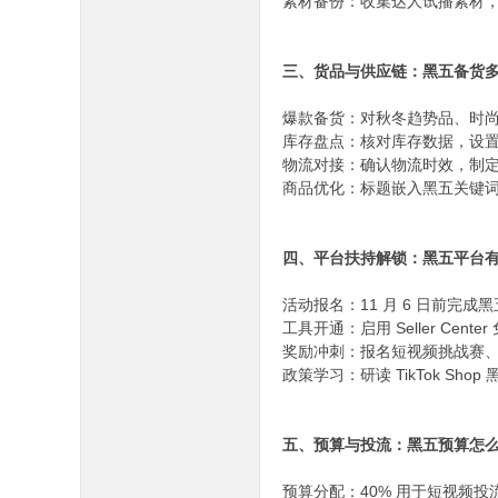
素材备份：收集达人试播素材，
三、货品与供应链：黑五备货多
爆款备货：对秋冬趋势品、时尚
库存盘点：核对库存数据，设置预
物流对接：确认物流时效，制定
商品优化：标题嵌入黑五关键词
四、平台扶持解锁：黑五平台有
活动报名：11 月 6 日前完
工具开通：启用 Seller Ce
奖励冲刺：报名短视频挑战赛、直
政策学习：研读 TikTok Sho
五、预算与投流：黑五预算怎么
预算分配：40% 用于短视频投流