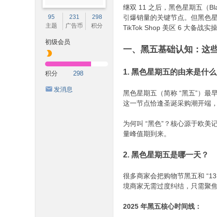
继双 11 之后，黑色星期五（Bl
95
231
298
引爆销量的关键节点。但黑色星期
主题
广告币
积分
TikTok Shop 美区 6 
初级会员
一、黑五基础认知：这些
1. 黑色星期五的由来是什么
积分
298
发消息
黑色星期五（简称 “黑五”）最早
这一节点恰逢圣诞采购潮开端，
为何叫 “黑色”？核心源于欧
量峰值期到来。​
2. 黑色星期五是哪一天？
很多商家会把购物节黑五和 “13
境商家无需过度纠结，只需聚焦 1
2025 年黑五核心时间线：​