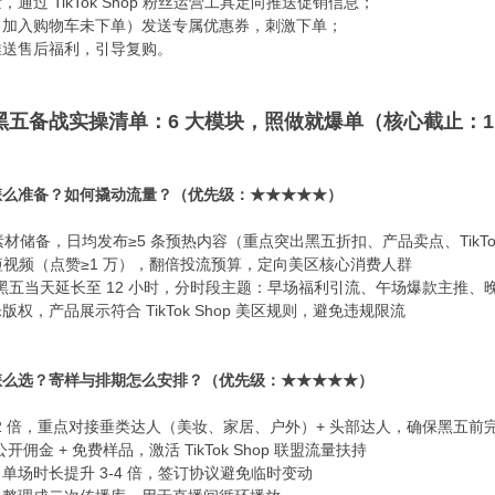
过 TikTok Shop 粉丝运营工具定向推送促销信息；​
加入购物车未下单）发送专属优惠券，刺激下单；​
送售后福利，引导复购。​
 美区黑五备战实操清单：6 大模块，照做就爆单（核心截止：11 
么准备？如何撬动流量？（优先级：★★★★★）​
材储备，日均发布≥5 条预热内容（重点突出黑五折扣、产品卖点、TikTok
动短视频（点赞≥1 万），翻倍投流预算，定向美区核心消费人群​
黑五当天延长至 12 小时，分时段主题：早场福利引流、午场爆款主推、晚
，产品展示符合 TikTok Shop 美区规则，避免违规限流​
么选？寄样与排期怎么安排？（优先级：★★★★★）​
 2 倍，重点对接垂类达人（美妆、家居、户外）+ 头部达人，确保黑五前完
开佣金 + 免费样品，激活 TikTok Shop 联盟流量扶持​
场时长提升 3-4 倍，签订协议避免临时变动​