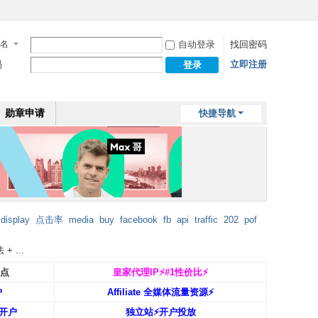
名
自动登录
找回密码
码
立即注册
登录
勋章申请
快捷导航
display
点击率
media
buy
facebook
fb
api
traffic
202
pof
 ...
返点
皇家代理IP⚡️#1性价比⚡️
户
Affiliate 全媒体流量资源⚡️
开户
独立站⚡️开户投放