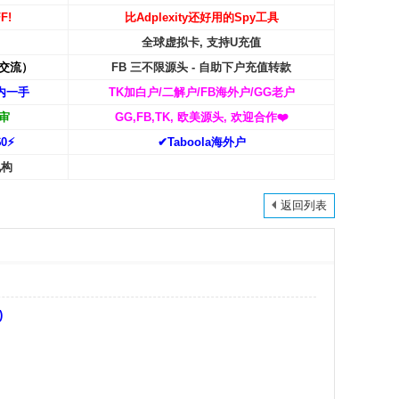
F!
比Adplexity还好用的Spy工具
全球虚拟卡, 支持U充值
交流）
FB 三不限源头 - 自助下户充值转款
内一手
TK加白户/二解户/FB海外户/GG老户
审
GG,FB,TK, 欧美源头, 欢迎合作
❤️
0⚡️
✔Taboola海外户
机构
返回列表
)