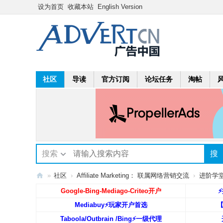
设为首页
收藏本站
English Version
社区
导读
官方订阅
论坛任务
淘帖
搜索
搜
»
社区
›
Affiliate Marketing： 联属网络营销交流
›
进阶学堂: 
A
Google-Bing-Mediago-Criteo开户
⚡
dv
Mediabuy⚡️玩家开户首选
ert
Taboola/Outbrain /Bing⚡️一级代理