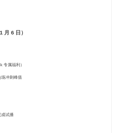
月 6 日）​
 专属福利）​
场冲刺峰值​
成试播​