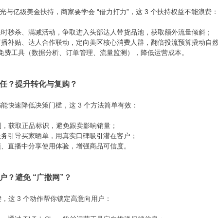
千亿曝光与亿级美金扶持，商家要学会 “借力打力”，这 3 个扶持权益不能浪费：
时秒杀、满减活动，争取进入头部达人带货品池，获取额外流量倾斜；​
播补贴、达人合作联动，定向美区核心消费人群，翻倍投流预算撬动自然
nter 免费工具（数据分析、订单管理、流量监测），降低运营成本。​
信任？提升转化与复购？​
快速降低决策门槛，这 3 个方法简单有效：​
信任计划，获取正品标识，避免跟卖影响销量；​
务引导买家晒单，用真实口碑吸引潜在客户；​
、直播中分享使用体验，增强商品可信度。​
户？避免 “广撒网”？​
，这 3 个动作帮你锁定高意向用户：​