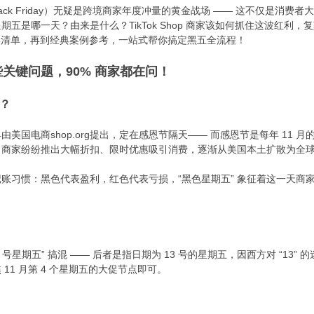
ack Friday）无疑是跨境商家年度冲量的黄金战场 —— 这不仅是消费者大
五是哪一天？由来是什么？TikTok Shop 商家该如何抓住这波红利，
大备战实操清单，再到经典案例参考，一站式帮你搞定黑五全流程！​
关键问题，90% 商家都在问！​
？​
由美国电商shop.org提出，定在感恩节隔天—— 而感恩节是每年 11 月的
商家纷纷推出大幅折扣、限时优惠吸引消费，逐渐从美国本土扩散为全球
美记账习惯：黑色代表盈利，红色代表亏损，“黑色星期五” 象征着这一天
 号星期五” 搞混 —— 后者是指日期为 13 号的星期五，因西方对 “13
1 月第 4 个星期五的大促节点即可。​