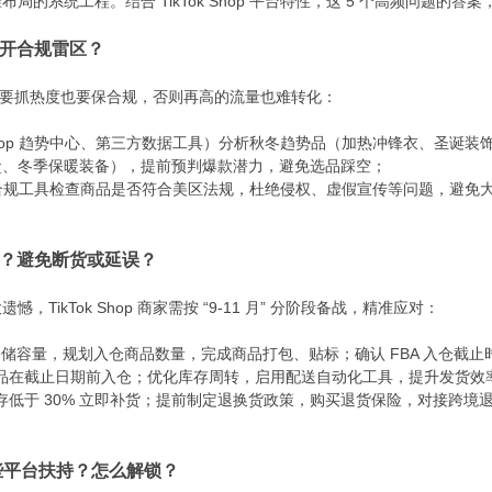
布局的系统工程。结合 TikTok Shop 平台特性，这 5 个高频问题的答案
开合规雷区？​
选品，既要抓热度也要保合规，否则再高的流量也难转化：​
k Shop 趋势中心、第三方数据工具）分析秋冬趋势品（加热冲锋衣、圣诞
、冬季保暖装备），提前预判爆款潜力，避免选品踩空；​
Shop 合规工具检查商品是否符合美区法规，杜绝侵权、虚假宣传等问题，避免
备？避免断货或延误？​
TikTok Shop 商家需按 “9-11 月” 分阶段备战，精准应对：​
op 合作仓储容量，规划入仓商品数量，完成商品打包、贴标；确认 FBA 入仓
商品在截止日期前入仓；优化库存周转，启用配送自动化工具，提升发货效率
存低于 30% 立即补货；提前制定退换货政策，购买退货保险，对接跨境
五有哪些平台扶持？怎么解锁？​