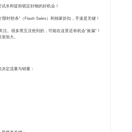
可是试水和提前锁定好物的好机会！
限时秒杀”（Flash Sales）和独家折扣，手速是关键！
其值得关注。很多黑五没抢到的，可能在这里还有机会“捡漏”！
逐渐加大。
直接决定流量与销量：​