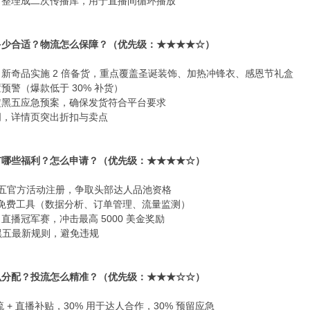
整理成二次传播库，用于直播间循环播放​
少合适？物流怎么保障？（优先级：★★★★☆）​
新奇品实施 2 倍备货，重点覆盖圣诞装饰、加热冲锋衣、感恩节礼盒​
警（爆款低于 30% 补货）​
黑五应急预案，确保发货符合平台要求​
，详情页突出折扣与卖点​
哪些福利？怎么申请？（优先级：★★★★☆）​
成黑五官方活动注册，争取头部达人品池资格​
nter 免费工具（数据分析、订单管理、流量监测）​
播冠军赛，冲击最高 5000 美金奖励​
p 黑五最新规则，避免违规​
分配？投流怎么精准？（优先级：★★★☆☆）​
 + 直播补贴，30% 用于达人合作，30% 预留应急​