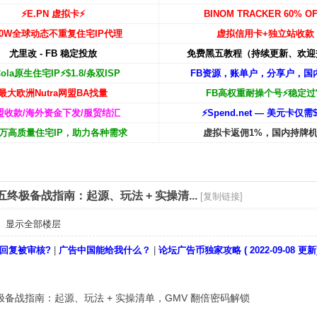
⚡️E.PN 虚拟卡⚡️
BINOM TRACKER 60% OF
00W
全球动态不重复住宅IP代理
虚拟信用卡+独立站收款
尤里改 - FB 稳定投放
免费黑五教程（持续更新、欢迎
Cola原生住宅IP⚡️$1.8/条双ISP
FB资源，账单户，分享户，国
最大欧洲Nutra网盟BA找量
FB高权重耐操个号⚡️稳定过
盟收款/海外资金下发/服贸结汇
⚡️Spend.net — 美元卡仅需$
00万高质量住宅IP，助力各种需求
虚拟卡返佣1%，国内持牌
美区黑五终极备战指南：起源、玩法 + 实操清...
[复制链接]
显示全部楼层
回复被审核?
|
广告中国能给我什么？
|
论坛广告币独家攻略 ( 2022-09-08 更新
区黑五终极备战指南：起源、玩法 + 实操清单，GMV 翻倍密码解锁​