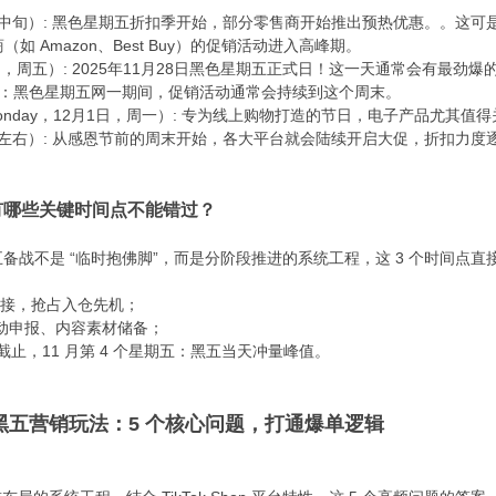
1月中旬）: 黑色星期五折扣季开始，部分零售商开始推出预热优惠。。这
商（如 Amazon、Best Buy）的促销活动进入高峰期。
日，周五）: 2025年11月28日黑色星期五正式日！这一天通常会有最劲爆的“
月 1 日：黑色星期五网一期间，促销活动通常会持续到这个周末。
r Monday，12月1日，周一）: 专为线上购物打造的节日，电子产品尤
周左右）: 从感恩节前的周末开始，各大平台就会陆续开启大促，折扣力度
区黑五有哪些关键时间点不能错过？​
而言，黑五备战不是 “临时抱佛脚”，而是分阶段推进的系统工程，这 3 个时间点
接，抢占入仓先机；​
动申报、内容素材储备；​
册截止，11 月第 4 个星期五：黑五当天冲量峰值。​
 美区黑五营销玩法：5 个核心问题，打通爆单逻辑​