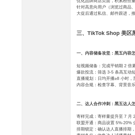
优化品牌商店页面，积累粉丝量，通
针对高意向用户（浏览过商品、
大促后通过私信、邮件跟进，推
三、TikTok Shop
一、内容储备攻坚：黑五内容怎
短视频储备：完成平销期 2 倍素
爆款投流：筛选 3-5 条高互
直播规划：日均开播≥8 小时，
内容合规：检查字幕、背景音乐版权
二、达人合作冲刺：黑五达人怎
寄样完成：寄样量提升至 7 月
联盟开通：商品设置 5%-20% 公
排期锁定：确认达人直播排期，单