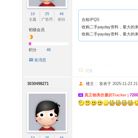
10
25
46
主题
广告币
积分
合租IPQS
收购二手payday资料，量大的
初级会员
收购二手payday资料，量大的
积分
46
发消息
回复
3030498271
楼主
|
发表于 2025-11-23 21:
真正物美价廉的Tracker
|
72