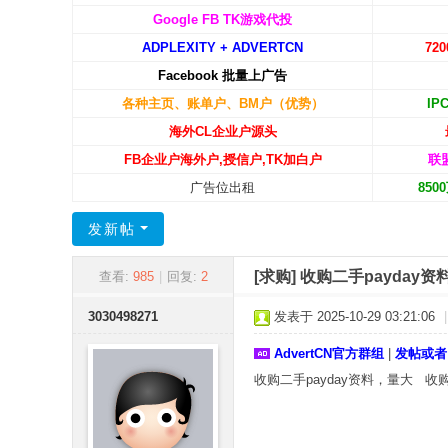
C
Google FB TK游戏代投
ADPLEXITY + ADVERTCN
72
N
Facebook 批量上广告
-
各种主页、账单户、BM户（优势）
IP
广
海外CL企业户源头
告
FB企业户海外户,授信户,TK加白户
联
中
广告位出租
85
国
发新帖
[求购]
收购二手payday
查看:
985
|
回复:
2
3030498271
发表于 2025-10-29 03:21:06
|
AdvertCN官方群组
|
发帖或者
收购二手payday资料，量大 收购