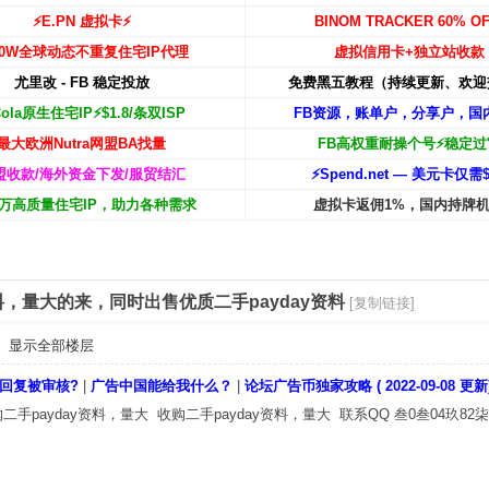
⚡️E.PN 虚拟卡⚡️
BINOM TRACKER 60% OF
00W
全球动态不重复住宅IP代理
虚拟信用卡+独立站收款
尤里改 - FB 稳定投放
免费黑五教程（持续更新、欢迎
Cola原生住宅IP⚡️$1.8/条双ISP
FB资源，账单户，分享户，国
最大欧洲Nutra网盟BA找量
FB高权重耐操个号⚡️稳定过
盟收款/海外资金下发/服贸结汇
⚡️Spend.net — 美元卡仅需$
00万高质量住宅IP，助力各种需求
虚拟卡返佣1%，国内持牌
资料，量大的来，同时出售优质二手payday资料
[复制链接]
显示全部楼层
回复被审核?
|
广告中国能给我什么？
|
论坛广告币独家攻略 ( 2022-09-08 更新
二手payday资料，量大 收购二手payday资料，量大 联系QQ 叁0叁04玖82