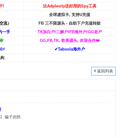
F!
比Adplexity还好用的Spy工具
全球虚拟卡, 支持U充值
交流）
FB 三不限源头 - 自助下户充值转款
内一手
TK加白户/二解户/FB海外户/GG老户
审
GG,FB,TK, 欧美源头, 欢迎合作
❤️
0⚡️
✔Taboola海外户
机构
返回列表
)
柒1 骗子勿扰