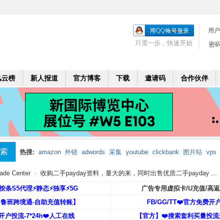
用户
只需一步，快速开始
密
风云榜
新人报道
官方博客
下载
邀请码
合作伙伴
索
热搜:
amazon
外链
adwords
采集
youtube
clickbank
图片站
vps
mobi
二个月
leadbolt
代理
e Center
›
收购二手payday资料，量大的来，同时出售优质二手payday ...
️按条S5代理⚡️静态⚡️独享⚡️5G
广告专用虚拟卡/U充值/高
【鲁班跨境通-自助充值转账】
FB/GG/TT❤️官方免费开
开户投流-7*24h❤️人工在线
【官方】❤️搜索套利买量投流