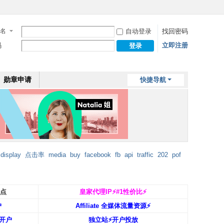
名
自动登录
找回密码
码
立即注册
登录
勋章申请
快捷导航
display
点击率
media
buy
facebook
fb
api
traffic
202
pof
返点
皇家代理IP⚡️#1性价比⚡️
户
Affiliate 全媒体流量资源⚡️
开户
独立站⚡️开户投放