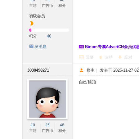
10
25
46
主题
广告币
积分
初级会员
积分
46
发消息
Binom专属AdvertCN会员优惠 
回复
支持
反对
3030498271
楼主
|
发表于 2025-11-27 02:
自己顶顶
10
25
46
主题
广告币
积分