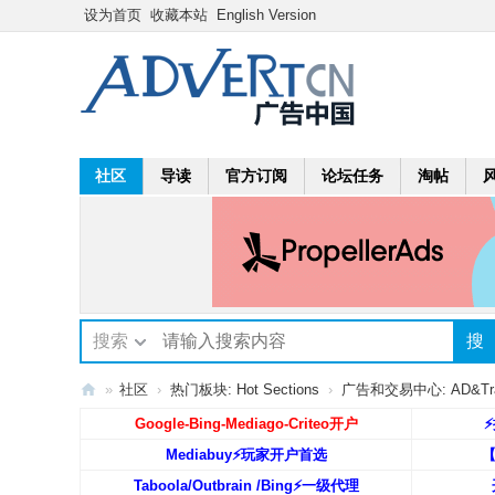
设为首页
收藏本站
English Version
社区
导读
官方订阅
论坛任务
淘帖
搜索
搜
»
社区
›
热门板块: Hot Sections
›
广告和交易中心: AD&Trad
A
Google-Bing-Mediago-Criteo开户
⚡
dv
Mediabuy⚡️玩家开户首选
ert
Taboola/Outbrain /Bing⚡️一级代理