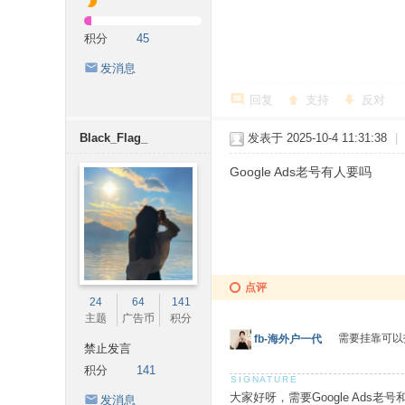
积分
45
发消息
回复
支持
反对
Black_Flag_
发表于 2025-10-4 11:31:38
|
Google Ads老号有人要吗
点评
24
64
141
主题
广告币
积分
需要挂靠可以找
fb-海外户一代
禁止发言
积分
141
大家好呀，需要Google Ads
发消息