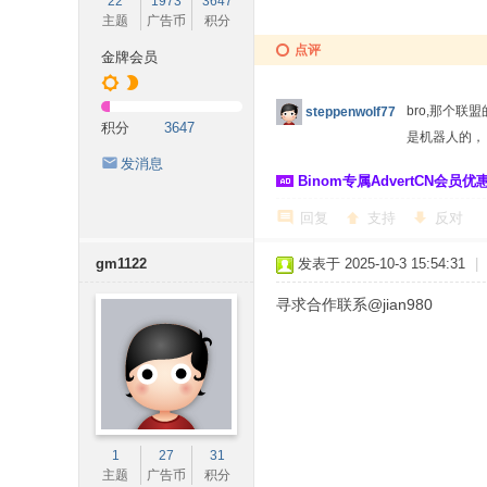
22
1973
3647
主题
广告币
积分
点评
金牌会员
bro,那个
steppenwolf77
积分
3647
是机器人的
发消息
Binom专属AdvertCN会员优惠 
回复
支持
反对
gm1122
发表于 2025-10-3 15:54:31
|
寻求合作联系@jian980
1
27
31
主题
广告币
积分