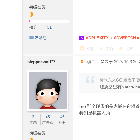
初级会员
积分
31
发消息
ADPLEXITY + ADVERTCN =
回复
支持
反对
steppenwolf77
楼主
|
发表于 2025-10-3 20:2
紫气东来GG 发表于 2025
螺旋桨里有Native ban
bro,那个联盟的是内嵌在它频
特别是机器人的，
3
45
45
主题
广告币
积分
初级会员