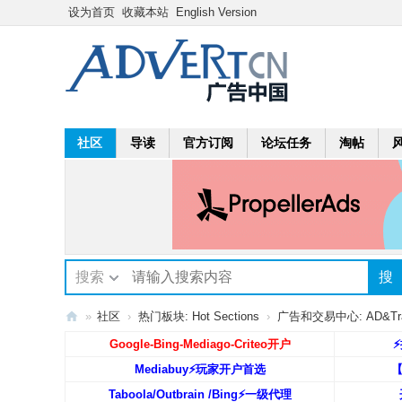
设为首页
收藏本站
English Version
社区
导读
官方订阅
论坛任务
淘帖
搜索
搜
»
社区
›
热门板块: Hot Sections
›
广告和交易中心: AD&Trad
A
Google-Bing-Mediago-Criteo开户
⚡
dv
Mediabuy⚡️玩家开户首选
ert
Taboola/Outbrain /Bing⚡️一级代理