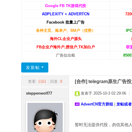
C
Google FB TK游戏代投
ADPLEXITY + ADVERTCN
72
N
Facebook 批量上广告
-
各种主页、账单户、BM户（优势）
IP
广
海外CL企业户源头
告
FB企业户海外户,授信户,TK加白户
联
中
广告位出租
85
国
发新帖
[合作]
telegram原生广告
查看:
1161
|
回复:
8
steppenwolf77
发表于 2025-10-3 02:29:06
|
AdvertCN官方群组
|
发帖或者
暂时无法提供代投，勿信其他