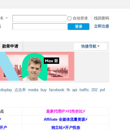
名
自动登录
找回密码
码
立即注册
登录
勋章申请
快捷导航
display
点击率
media
buy
facebook
fb
api
traffic
202
pof
返点
皇家代理IP⚡️#1性价比⚡️
户
Affiliate 全媒体流量资源⚡️
开户
独立站⚡️开户投放