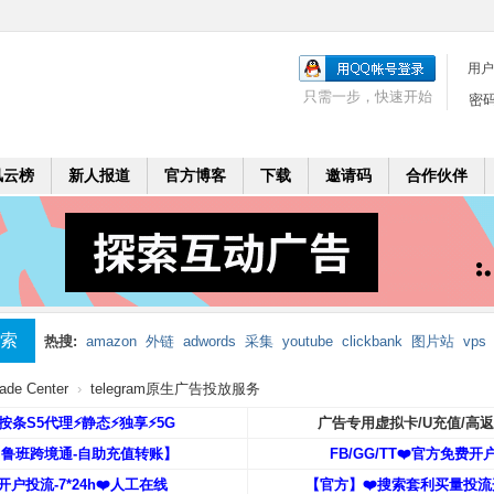
用户
只需一步，快速开始
密
风云榜
新人报道
官方博客
下载
邀请码
合作伙伴
索
热搜:
amazon
外链
adwords
采集
youtube
clickbank
图片站
vps
mobi
二个月
leadbolt
代理
e Center
›
telegram原生广告投放服务
️按条S5代理⚡️静态⚡️独享⚡️5G
广告专用虚拟卡/U充值/高
【鲁班跨境通-自助充值转账】
FB/GG/TT❤️官方免费开
开户投流-7*24h❤️人工在线
【官方】❤️搜索套利买量投流