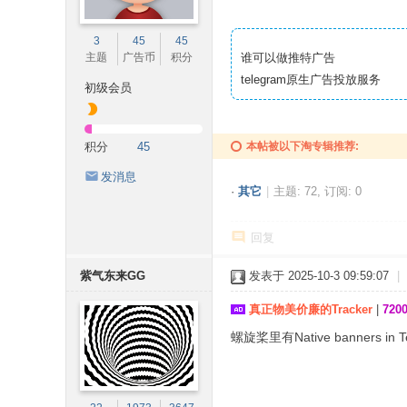
3
45
45
主题
广告币
积分
谁可以做推特广告
telegram原生广告投放服务
初级会员
积分
45
本帖被以下淘专辑推荐:
发消息
·
其它
|
主题: 72, 订阅: 0
回复
紫气东来GG
发表于 2025-10-3 09:59:07
|
真正物美价廉的Tracker
|
72
螺旋桨里有Native banners in