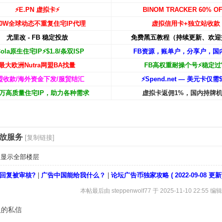
⚡️E.PN 虚拟卡⚡️
BINOM TRACKER 60% OF
00W
全球动态不重复住宅IP代理
虚拟信用卡+独立站收款
尤里改 - FB 稳定投放
免费黑五教程（持续更新、欢迎
Cola原生住宅IP⚡️$1.8/条双ISP
FB资源，账单户，分享户，国
最大欧洲Nutra网盟BA找量
FB高权重耐操个号⚡️稳定过
盟收款/海外资金下发/服贸结汇
⚡️Spend.net — 美元卡仅需$
00万高质量住宅IP，助力各种需求
虚拟卡返佣1%，国内持牌
投放服务
[复制链接]
显示全部楼层
回复被审核?
|
广告中国能给我什么？
|
论坛广告币独家攻略 ( 2022-09-08 更新
本帖最后由 steppenwolf77 于 2025-11-10 22:55 编辑
人的私信