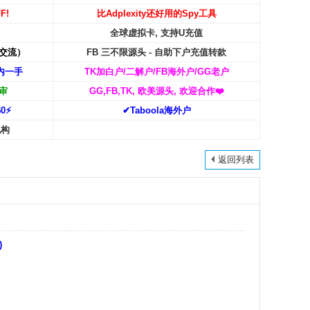
F!
比Adplexity还好用的Spy工具
全球虚拟卡, 支持U充值
交流）
FB 三不限源头 - 自助下户充值转款
内一手
TK加白户/二解户/FB海外户/GG老户
审
GG,FB,TK, 欧美源头, 欢迎合作
❤️
0⚡️
✔Taboola海外户
机构
返回列表
)