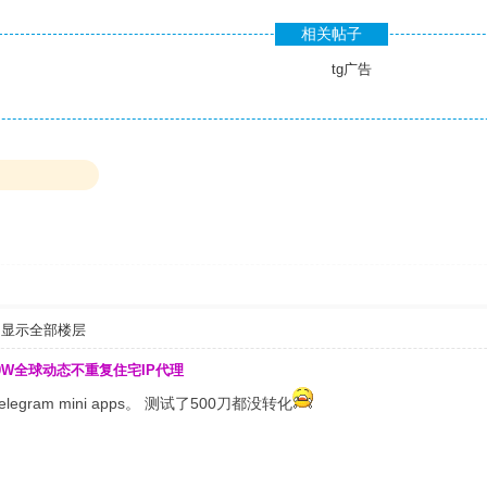
相关帖子
tg广告
显示全部楼层
00W全球动态不重复住宅IP代理
 Telegram mini apps。 测试了500刀都没转化