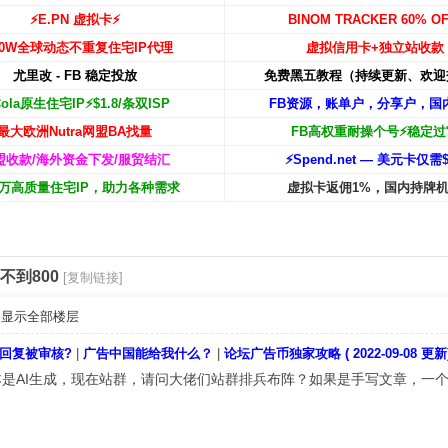
⚡️E.PN 虚拟卡⚡️
BINOM TRACKER 60% OF
00W
全球动态不重复住宅IP代理
虚拟信用卡+独立站收款
尤里改 - FB 稳定投放
免费黑五教程（持续更新、欢迎
Cola原生住宅IP⚡️$1.8/条双ISP
FB资源，账单户，分享户，国
最大欧洲Nutra网盟BA找量
FB高权重耐操个号⚡️稳定过
盟收款/海外资金下发/服贸结汇
⚡️Spend.net — 美元卡仅需$
00万高质量住宅IP，助力各种需求
虚拟卡返佣1%，国内持牌
不到800
[复制链接]
显示全部楼层
回复被审核?
|
广告中国能给我什么？
|
论坛广告币独家攻略 ( 2022-09-08 更新
是AI生成，现在站群，请问大佬们站群排兵布阵？如果是手写文章，一个