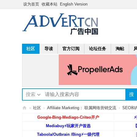
设为首页
收藏本站
English Version
社区
导读
官方订阅
论坛任务
淘帖
搜索
搜
»
社区
›
Affiliate Marketing： 联属网络营销交流
›
SEO和内容
A
Google-Bing-Mediago-Criteo开户
⚡
dv
Mediabuy⚡️玩家开户首选
ert
Taboola/Outbrain /Bing⚡️一级代理