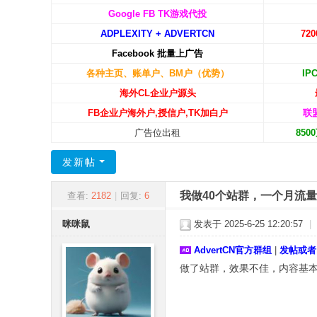
C
Google FB TK游戏代投
ADPLEXITY + ADVERTCN
72
N
Facebook 批量上广告
-
各种主页、账单户、BM户（优势）
IP
广
海外CL企业户源头
告
FB企业户海外户,授信户,TK加白户
联
中
广告位出租
85
国
发新帖
我做40个站群，一个月流量
查看:
2182
|
回复:
6
咪咪鼠
发表于 2025-6-25 12:20:57
|
AdvertCN官方群组
|
发帖或者
做了站群，效果不佳，内容基本