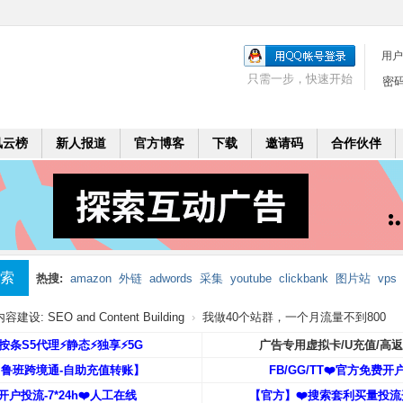
用户
只需一步，快速开始
密
风云榜
新人报道
官方博客
下载
邀请码
合作伙伴
索
热搜:
amazon
外链
adwords
采集
youtube
clickbank
图片站
vps
mobi
二个月
leadbolt
代理
建设: SEO and Content Building
›
我做40个站群，一个月流量不到800
️按条S5代理⚡️静态⚡️独享⚡️5G
广告专用虚拟卡/U充值/高
【鲁班跨境通-自助充值转账】
FB/GG/TT❤️官方免费开
开户投流-7*24h❤️人工在线
【官方】❤️搜索套利买量投流