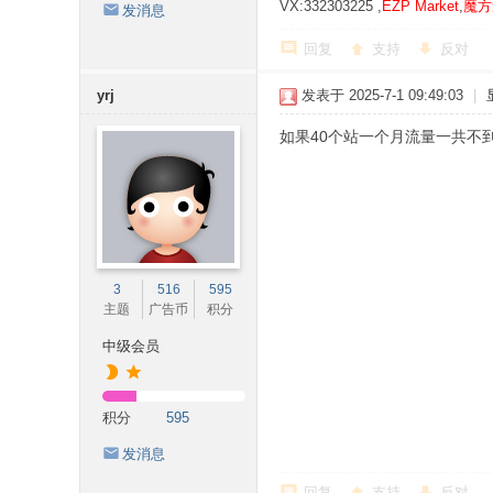
VX:332303225 ,
EZP Market
,
魔方
发消息
回复
支持
反对
yrj
发表于 2025-7-1 09:49:03
|
如果40个站一个月流量一共不到
3
516
595
主题
广告币
积分
中级会员
积分
595
发消息
回复
支持
反对