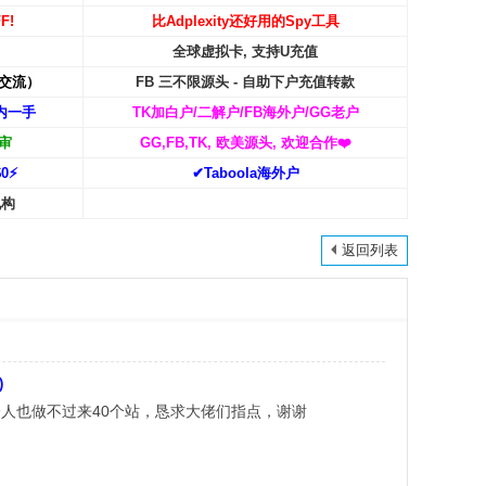
F!
比Adplexity还好用的Spy工具
全球虚拟卡, 支持U充值
交流）
FB 三不限源头 - 自助下户充值转款
内一手
TK加白户/二解户/FB海外户/GG老户
审
GG,FB,TK, 欧美源头, 欢迎合作
❤️
0⚡️
✔Taboola海外户
机构
返回列表
)
人也做不过来40个站，恳求大佬们指点，谢谢