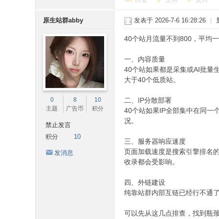
原生站群abby
发表于 2026-7-6 16:28:26
|
40个站月流量不到800，平均
一、内容质量
40个站如果都是采集或AI批
大于40个低质站。
0
8
10
二、IP分散部署
主题
广告币
积分
40个站如果IP全部集中在同
况。
禁止发言
积分
10
三、服务器响应速度
页面加载速度是搜索引擎排名的
发消息
收录都会受影响。
四、外链建设
纯靠站群内部互链已经行不通
可以先从这几点排查，找到瓶