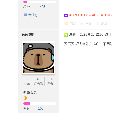
积分
1405
发消息
ADPLEXITY + ADVERTCN =
回复
支持
反对
jojo988
发表于 2025-6-26 12:59:53
|
要不要试试海外户推广一下网站呀，可
5
45
100
主题
广告币
积分
初级会员
积分
100