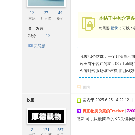
12
37
49
本帖子中包含更多
主题
广告币
积分
您需要
登录
才可以下
禁止发言
积分
49
发消息
我做40个站群，一个月流量不到8
昨天有个客户问我，007工单吗？
AI智能客服翻译?谁有用过比较
回复
牧童
发表于 2025-6-25 14:22:12
|
真正物美价廉的Tracker
|
72
做新词，从最简单的KD关键词
2
171
257