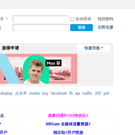
名
自动登录
找回密码
码
立即注册
登录
勋章申请
快捷导航
display
点击率
media
buy
facebook
fb
api
traffic
202
pof
返点
皇家代理IP⚡️#1性价比⚡️
户
Affiliate 全媒体流量资源⚡️
开户
独立站⚡️开户投放