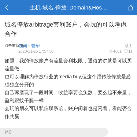
主机-域名-停放: Domain&Hosting
域名停放arbitrage套利账户，会玩的可以考虑
合作
点击重新加载
低调丶奢华
楼主
2023-11-25 17:57:50
4601
11
如题，我的停放账户有流量套利权限，通俗的讲就是可以买
流量做，
也可以理解为停放行业的media buy,但这个跟传统停放是必
须独立分开的
自己琢磨玩了一段时间，收益率要么负数，要么起不来量，
盈利跟蚊子腿一样
会玩的朋友可以私信联系哈，账户闲着也是闲着，看能否合
作共赢
评分