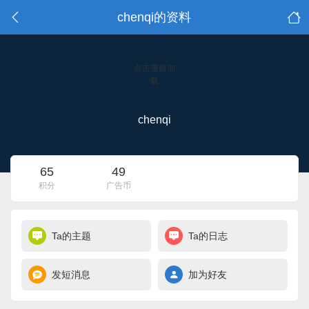
chenqi的资料
点击重新加
载
chenqi
65
49
积分
广告币
Ta的主题
Ta的日志
发短消息
加为好友