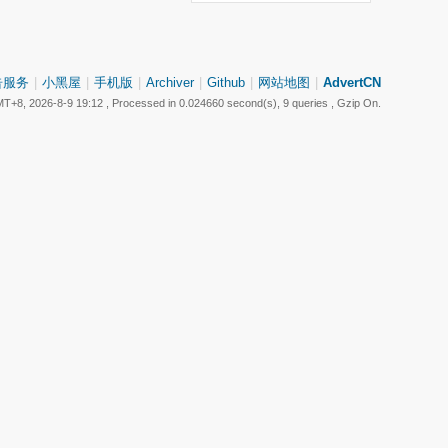
告服务
|
小黑屋
|
手机版
|
Archiver
|
Github
|
网站地图
|
AdvertCN
T+8, 2026-8-9 19:12
, Processed in 0.024660 second(s), 9 queries , Gzip On.