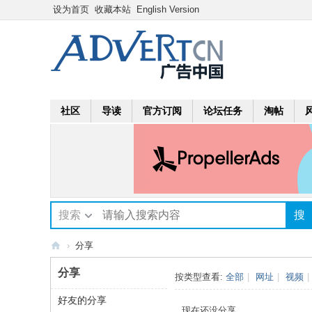
设为首页
收藏本站
English Version
社区
导读
官方订阅
论坛任务
淘帖
搜索
搜
›
分享
A
分享
按类型查看:
全部
|
网址
|
视频
|
dv
好友的分享
ert
现在还没分享