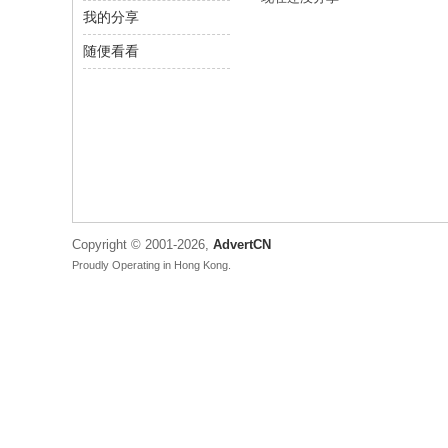
我的分享
C
N
随便看看
-
广
告
中
国
Copyright © 2001-2026,
AdvertCN
Proudly Operating in Hong Kong.