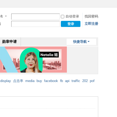
名
自动登录
找回密码
码
立即注册
登录
勋章申请
快捷导航
display
点击率
media
buy
facebook
fb
api
traffic
202
pof