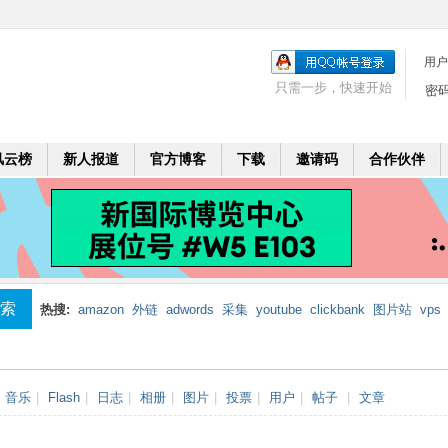
用户
只需一步，快速开始
密
风云榜
新人报道
官方博客
下载
邀请码
合作伙伴
索
热搜:
amazon
外链
adwords
采集
youtube
clickbank
图片站
vps
mobi
二个月
leadbolt
代理
音乐
|
Flash
|
日志
|
相册
|
图片
|
投票
|
用户
|
帖子
|
文章