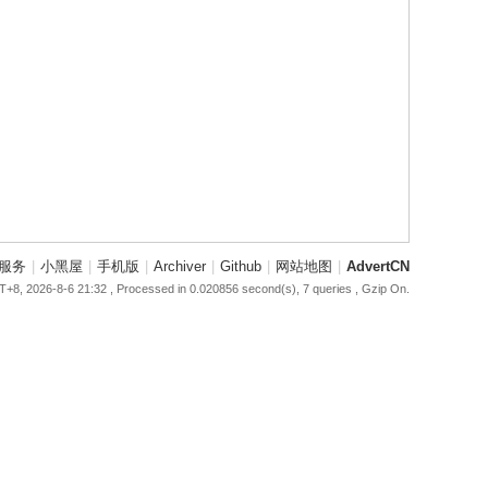
服务
|
小黑屋
|
手机版
|
Archiver
|
Github
|
网站地图
|
AdvertCN
+8, 2026-8-6 21:32
, Processed in 0.020856 second(s), 7 queries , Gzip On.