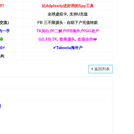
F!
比Adplexity还好用的Spy工具
全球虚拟卡, 支持U充值
交流）
FB 三不限源头 - 自助下户充值转款
内一手
TK加白户/二解户/FB海外户/GG老户
审
GG,FB,TK, 欧美源头, 欢迎合作
❤️
0⚡️
✔Taboola海外户
机构
返回列表
)