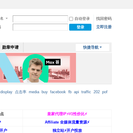
名
自动登录
找回密码
码
立即注册
登录
勋章申请
快捷导航
display
点击率
media
buy
facebook
fb
api
traffic
202
pof
返点
皇家代理IP⚡️#1性价比⚡️
户
Affiliate 全媒体流量资源⚡️
开户
独立站⚡️开户投放