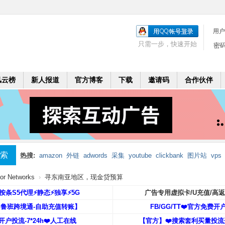
用户
只需一步，快速开始
密
风云榜
新人报道
官方博客
下载
邀请码
合作伙伴
索
热搜:
amazon
外链
adwords
采集
youtube
clickbank
图片站
vps
mobi
二个月
leadbolt
代理
r Networks
›
寻东南亚地区，现金贷预算
️按条S5代理⚡️静态⚡️独享⚡️5G
广告专用虚拟卡/U充值/高
【鲁班跨境通-自助充值转账】
FB/GG/TT❤️官方免费开
开户投流-7*24h❤️人工在线
【官方】❤️搜索套利买量投流