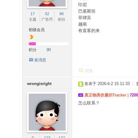
印尼
巴基斯坦
17
52
90
菲律宾
主题
广告币
积分
越南
初级会员
有直客的来
积分
90
发消息
回复
wrongisright
发表于 2026-6-2 15:11:33
|
真正物美价廉的Tracker
|
72
怎么联系？