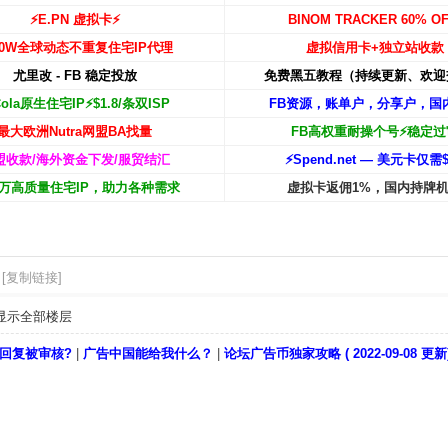
⚡️E.PN 虚拟卡⚡️
BINOM TRACKER 60% OF
00W
全球动态不重复住宅IP代理
虚拟信用卡+独立站收款
尤里改 - FB 稳定投放
免费黑五教程（持续更新、欢迎
Cola原生住宅IP⚡️$1.8/条双ISP
FB资源，账单户，分享户，国
最大欧洲Nutra网盟BA找量
FB高权重耐操个号⚡️稳定过
盟收款/海外资金下发/服贸结汇
⚡️Spend.net — 美元卡仅需$
00万高质量住宅IP，助力各种需求
虚拟卡返佣1%，国内持牌
[复制链接]
显示全部楼层
回复被审核?
|
广告中国能给我什么？
|
论坛广告币独家攻略 ( 2022-09-08 更新