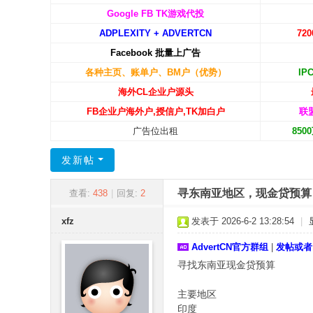
C
Google FB TK游戏代投
ADPLEXITY + ADVERTCN
72
N
Facebook 批量上广告
-
各种主页、账单户、BM户（优势）
IP
广
海外CL企业户源头
告
FB企业户海外户,授信户,TK加白户
联
中
广告位出租
85
国
发新帖
寻东南亚地区，现金贷预算
查看:
438
|
回复:
2
xfz
发表于 2026-6-2 13:28:54
|
AdvertCN官方群组
|
发帖或者
寻找东南亚现金贷预算
主要地区
印度