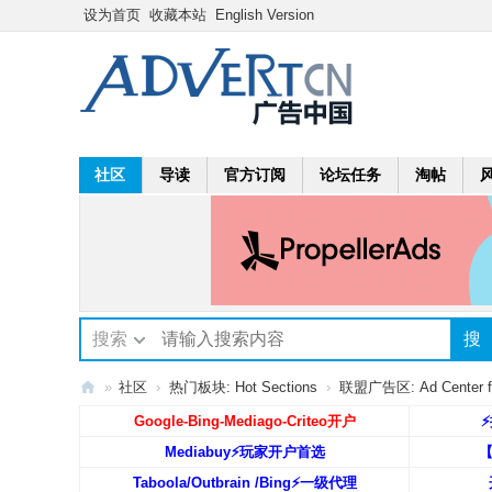
设为首页
收藏本站
English Version
社区
导读
官方订阅
论坛任务
淘帖
搜索
搜
»
社区
›
热门板块: Hot Sections
›
联盟广告区: Ad Center fo
A
Google-Bing-Mediago-Criteo开户
⚡
dv
Mediabuy⚡️玩家开户首选
ert
Taboola/Outbrain /Bing⚡️一级代理