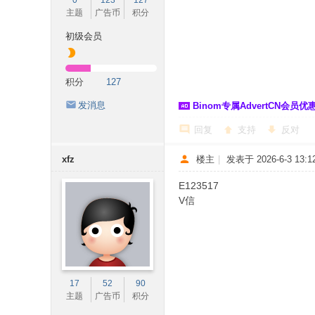
0
123
127
主题
广告币
积分
初级会员
积分
127
发消息
Binom专属AdvertCN会员优惠 
回复
支持
反对
xfz
楼主
|
发表于 2026-6-3 13:12
E123517
V信
17
52
90
主题
广告币
积分