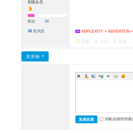
初级会员
积分
90
发消息
ADPLEXITY + ADVERTCN =
回复
支持
反对
发新帖
回帖后跳转到最
发表回复