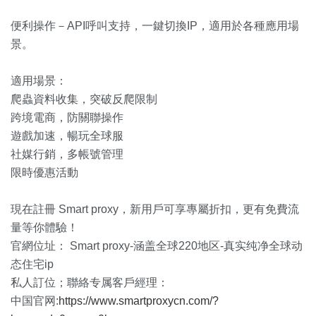
便利操作－API呼叫支持，一鍵切換IP，適用於各種應用場
景。
適用場景：
爬蟲資料收集，突破反爬限制
跨境電商，防關聯操作
遊戲加速，暢玩全球服
社媒行銷，多帳號管理
限時優惠活動
現在註冊 Smart proxy，新用戶可享專屬折扣，更有免費流
量等你體驗！
官網位址： Smart proxy-涵盖全球220地区-真实纯净全球动
态住宅ip
私人訂位；聯絡专属客戶經理：
中国官网:
https://www.smartproxycn.com/?