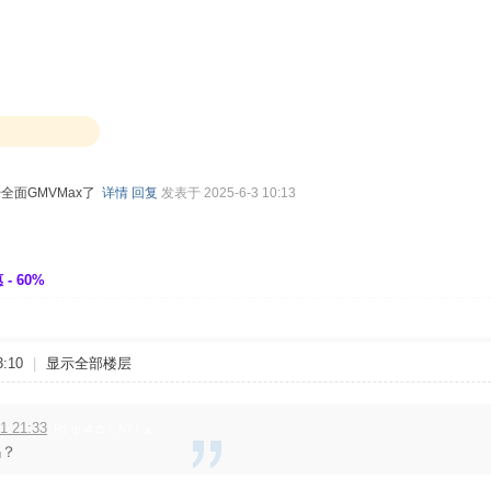
全面GMVMax了
详情
回复
发表于 2025-6-3 10:13
- 60%
:10
|
显示全部楼层
 21:33
. H1 q! i4 l5 t; N7 \. z
吗？