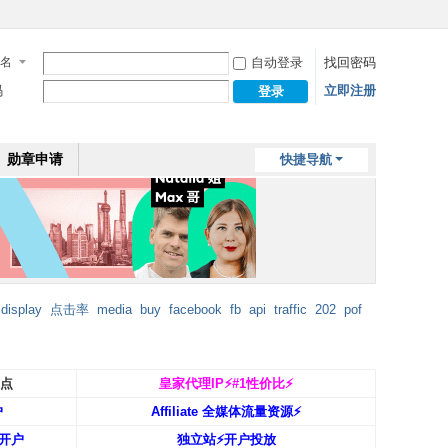
名
自动登录
找回密码
码
立即注册
登录
勋章申请
快捷导航
display
点击率
media
buy
facebook
fb
api
traffic
202
pof
返点
皇家代理IP⚡️#1性价比⚡️
户
Affiliate 全媒体流量资源⚡️
开户
独立站⚡️开户投放