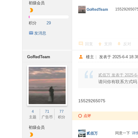
初级会员
155292650
GoRedTeam
积分
29
发消息
回复
支持
反对
GoRedTeam
楼主
|
发表于 2025-6-4 18:38
贰佰万 发表于 2025-6-4
请问你有联系方式吗
* f# d! V$ y( \. u$ ?$ d+ ?
15529265075
4
71
77
点评
主题
广告币
积分
初级会员
同意一下
详
贰佰万