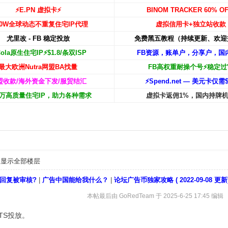
⚡️E.PN 虚拟卡⚡️
BINOM TRACKER 60% OF
00W
全球动态不重复住宅IP代理
虚拟信用卡+独立站收款
尤里改 - FB 稳定投放
免费黑五教程（持续更新、欢迎
Cola原生住宅IP⚡️$1.8/条双ISP
FB资源，账单户，分享户，国
最大欧洲Nutra网盟BA找量
FB高权重耐操个号⚡️稳定过
盟收款/海外资金下发/服贸结汇
⚡️Spend.net — 美元卡仅需$
00万高质量住宅IP，助力各种需求
虚拟卡返佣1%，国内持牌
显示全部楼层
回复被审核?
|
广告中国能给我什么？
|
论坛广告币独家攻略 ( 2022-09-08 更新
本帖最后由 GoRedTeam 于 2025-6-25 17:45 编辑
TS投放。