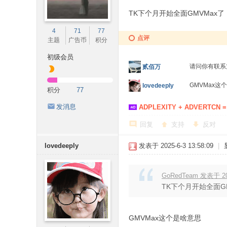
/ m8 F) N. B+ o8 B, |% U: J
TK下个月开始全面GMVMax了
4
71
77
点评
主题
广告币
积分
初级会员
请问你有联系
贰佰万
GMVMax
lovedeeply
积分
77
发消息
ADPLEXITY + ADVERTCN =
回复
支持
反对
lovedeeply
发表于 2025-6-3 13:58:09
|
GoRedTeam 发表于 202
TK下个月开始全面G
$ k: Z7 f4 v# Y' m- M7 c
GMVMax这个是啥意思