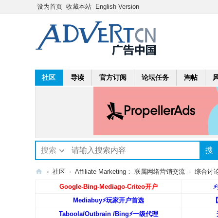
设为首页
收藏本站
English Version
社区
导读
官方订阅
论坛任务
淘帖
搜索
搜
»
社区
›
Affiliate Marketing： 联属网络营销交流
›
综合讨论区:
A
Google-Bing-Mediago-Criteo开户
⚡
dv
Mediabuy⚡️玩家开户首选
ert
Taboola/Outbrain /Bing⚡️一级代理