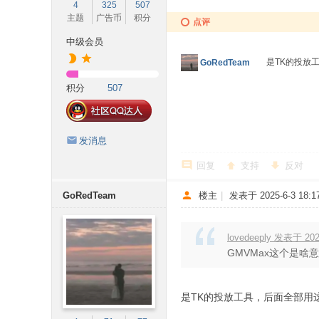
4
325
507
主题
广告币
积分
点评
中级会员
是TK的投放
GoRedTeam
积分
507
发消息
回复
支持
反对
GoRedTeam
楼主
|
发表于 2025-6-3 18:17
lovedeeply 发表于 2025
GMVMax这个是啥
; \; C! W& T+ |) B
是TK的投放工具，后面全部用