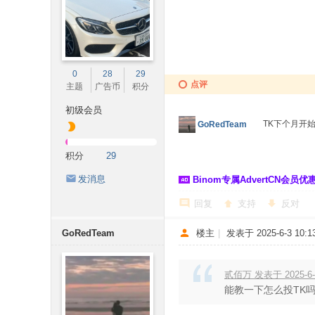
0
28
29
点评
主题
广告币
积分
初级会员
TK下个月开始
GoRedTeam
积分
29
发消息
Binom专属AdvertCN会员优惠 
回复
支持
反对
GoRedTeam
楼主
|
发表于 2025-6-3 10:13
贰佰万 发表于 2025-6-1
能教一下怎么投TK