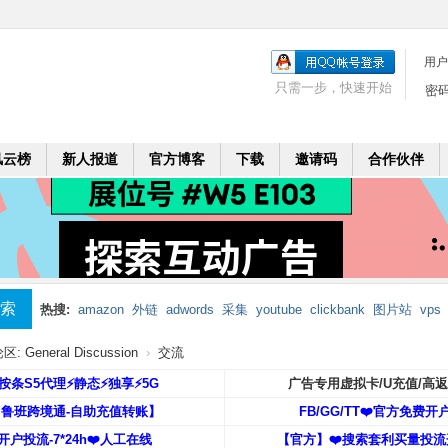
用户
只需一步，快速开始
密
风云榜
新人报道
官方博客
下载
邀请码
合作伙伴
索
热搜:
amazon
外链
adwords
采集
youtube
clickbank
图片站
vps
mobi
二个月
leadbolt
代理
 General Discussion
›
交流
️按条S5代理⚡️静态⚡️独享⚡️5G
广告专用虚拟卡/U充值/高
【鲁班跨境通-自助充值转账】
FB/GG/TT❤️官方免费开
开户投流-7*24h❤️人工在线
【官方】❤️搜索套利买量投流