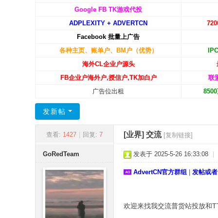
C
Google FB TK游戏代投
ADPLEXITY + ADVERTCN
72
N
Facebook 批量上广告
-
各种主页、账单户、BM户（优势）
IP
广
海外CL企业户源头
告
FB企业户海外户,授信户,TK加白户
联
中
广告位出租
85
国
发新帖
[业界]
交流
查看:
1427
|
回复:
7
[复制链接]
GoRedTeam
发表于 2025-5-26 16:33:08
|
AdvertCN官方群组
|
发帖或者
8 t& M# ?( U2 i0 i( F
欢迎来找我交流普货站投放和T
: e" s9 A, @& y* P3 A) T