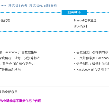
iness
,
跨境电子商务
,
跨境电商
,
品牌营销
相关帖子
n等一级代理
Paypal收单通道
新人报到
Facebook 广告数据指标
•
谷歌偏爱什么样的内容？3
素材深度解析：让每一分预算都产...
•
一文带你掌握 Facebo
要学会 “偷” 核心竞争力
•
钩子制胜：破解时尚品
重塑广告投放新格局
•
Facebook 的 V
显示全部楼层
00W全球动态不重复住宅IP代理