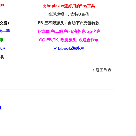
F!
比Adplexity还好用的Spy工具
全球虚拟卡, 支持U充值
交流）
FB 三不限源头 - 自助下户充值转款
内一手
TK加白户/二解户/FB海外户/GG老户
审
GG,FB,TK, 欧美源头, 欢迎合作
❤️
0⚡️
✔Taboola海外户
机构
返回列表
)