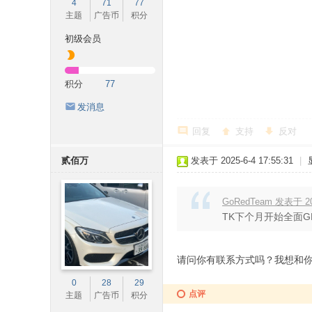
4
71
77
主题
广告币
积分
初级会员
积分
77
发消息
回复
支持
反对
贰佰万
发表于 2025-6-4 17:55:31
|
GoRedTeam 发表于 202
TK下个月开始全面G
) T* G0 V5 A! e" h" L+ @# b+ q- h0 |
请问你有联系方式吗？我想和
0
28
29
点评
主题
广告币
积分