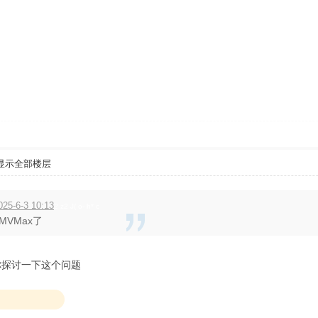
显示全部楼层
5-6-3 10:13
2 z2 J( o- h* c
MVMax了
你探讨一下这个问题