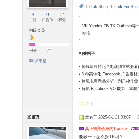
TikTok Shop
,
TikTok For Bus
4
71
77
主题
广告币
积分
VK Yandex FB TK Outbrai
初级会员
交流
积分
77
相关帖子
发消息
•
烧钱却没转化？电商独立站必看的 
•
6 种高转化 Facebook 广告
•
跨境电商竞品分析：别只抄作业，
•
解锁 Facebook VO 能力：
回复
贰佰万
发表于 2025-6-1 21:33:07
|
真正物美价廉的Tracker
|
72
能教一下怎么投TK吗？