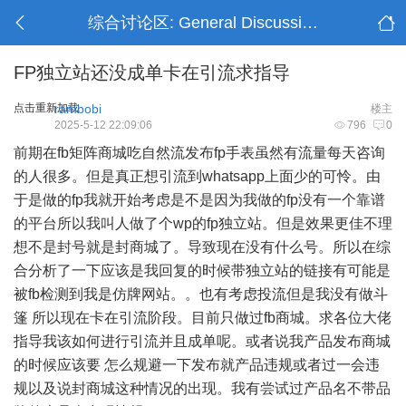
综合讨论区: General Discussion
FP独立站还没成单卡在引流求指导
点击重新加载
rambobi
楼主
2025-5-12 22:09:06
796
0
前期在fb矩阵商城吃自然流发布fp手表虽然有流量每天咨询
的人很多。但是真正想引流到whatsapp上面少的可怜。由
于是做的fp我就开始考虑是不是因为我做的fp没有一个靠谱
的平台所以我叫人做了个wp的fp独立站。但是效果更佳不理
想不是封号就是封商城了。导致现在没有什么号。所以在综
合分析了一下应该是我回复的时候带独立站的链接有可能是
被fb检测到我是仿牌网站。。也有考虑投流但是我没有做斗
篷 所以现在卡在引流阶段。目前只做过fb商城。求各位大佬
指导我该如何进行引流并且成单呢。或者说我产品发布商城
的时候应该要 怎么规避一下发布就产品违规或者过一会违
规以及说封商城这种情况的出现。我有尝试过产品名不带品