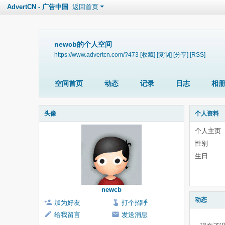
AdvertCN - 广告中国
返回首页
newcb的个人空间
https://www.advertcn.com/?473
[收藏]
[复制]
[分享]
[RSS]
空间首页
动态
记录
日志
相
头像
个人资料
个人主页
性别
生日
newcb
动态
加为好友
打个招呼
给我留言
发送消息