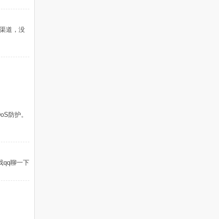
行渠道，没
DoS防护。
加我qq聊一下