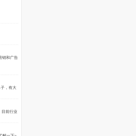
件营销和广告
客单子，有大
，目前行业
w了解一下~