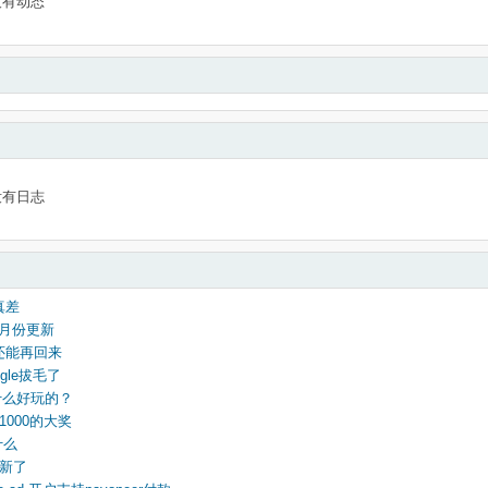
没有动态
没有日志
真差
的5月份更新
还能再回来
gle拔毛了
什么好玩的？
1000的大奖
什么
更新了