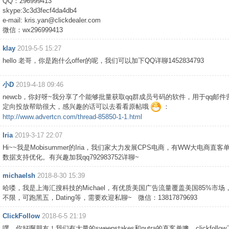
QQ：296999413
skype:3c3d3fecf4da4db4
e-mail:
kris.yan@clickdealer.com
微信：wx296999413
klay
2019-5-5 15:27
hello 老哥，你是跑什么offer的呢，我们可以加下QQ详聊1452834793
小D
2019-4-18 09:46
newcb，你好呀~我分享了个能够批量获取qq群成员号码的软件，用于qq邮
定向投放帮助很大，感兴趣的话可以去看看原帖哦
：
http://www.advertcn.com/thread-85850-1-1.html
Iria
2019-3-17 22:07
Hi~~我是Mobisummer的Iria，我们家大力发展CPS电商，有WW大电商直
数据支持优化。有兴趣加我qq792983752详聊~
michaelsh
2018-8-30 15:39
哈喽，我是上海汇搜科技的Michael，有优质美国广告流量覆盖美国85%市场
不限，可跑黑五，Dating等，需要欢迎私聊~ 微信：13817879693
ClickFollow
2018-6-5 21:19
嘿，你好啊朋友！我们有大量的sweepstakes和nutra的直客单噢，clickfollo