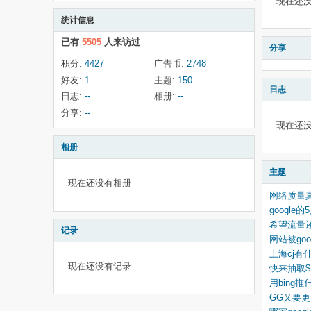
现在还
统计信息
已有
5505
人来访过
分享
积分:
4427
广告币:
2748
好友:
1
主题:
150
日志
日志:
--
相册:
--
分享:
--
现在还
相册
主题
现在还没有相册
网络质量
google
希望流量
记录
网站被goo
上海cj有
现在还没有记录
快来抽取$
用bing推
GG又要