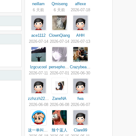
neillam
Qmiseng
affexe
6 天前
6 天前
2026-07-18
ace1112
ClownQiang
AHH
2026-07-14
2026-07-14
2026-07-13
lzgcucool
persephoneay
Crazybean1205
2026-07-11
2026-07-01
2026-06-30
zzhzzh2200
ZaneNA
fwa
2026-06-08
2026-06-08
2026-06-07
这一单叫遗憾
辣个蓝人
Clare99