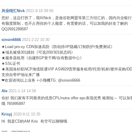
兴业结汇Nick
2021-9-16 09:56
您好，这边打扰了，我叫Nick，是做谷歌网盟等第三方结汇的，国内兴业银
有额度限制，也不占用你的个人额度，有需要的话，可以加我的好友了解的
QQ2691289587
sinsin6666
2021-2-22 10:30
★Load pro-xy CDN加速高防《防劫持/IP隐藏/订制防护/免费测试》
★域名被墙301跳转《可选200/301状态码》
★服务器租用《自建BGP骨干网/自有数据中心》
★SSL证书
★美国洛杉矶NCP海缆联通VIP AS9929宽带服务租用/托管/机柜/硬件采购/D
支持自带IP地址来广播
❤欢迎谘询以上业务 +小飛機TG: @sinsin6666
Ale
2021-1-14 14:58
你好 我们家有不同垂类的优质CPL/nutra offer epc表现优秀 账期短～ 可以
哦 765995897
Krisyj
2020-9-11 15:35
Hi 我是CD的AM Kris 有空可以聊聊哦