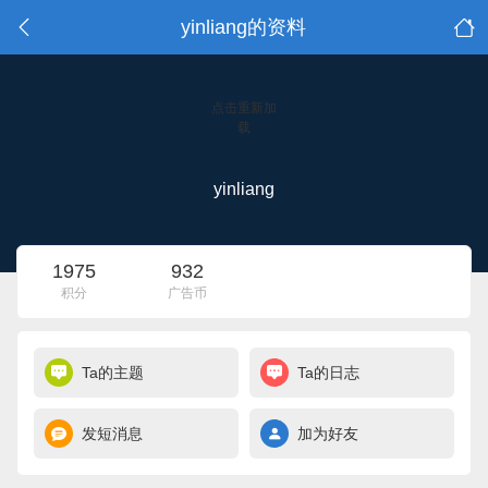
yinliang的资料
点击重新加
载
yinliang
1975
932
积分
广告币
Ta的主题
Ta的日志
发短消息
加为好友