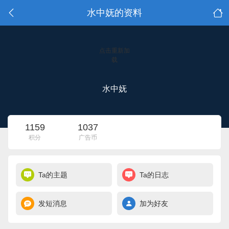
水中妩的资料
点击重新加
载
水中妩
1159
1037
积分
广告币
Ta的主题
Ta的日志
发短消息
加为好友