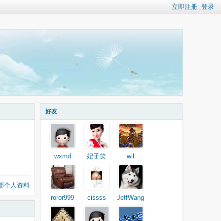
立即注册
登录
好友
wxmd
妃子笑
wil
部个人资料
roror999
cissss
JeffWang