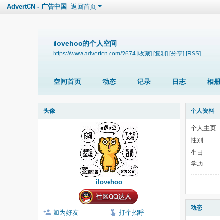
AdvertCN - 广告中国
返回首页
ilovehoo的个人空间
https://www.advertcn.com/?674
[收藏]
[复制]
[分享]
[RSS]
空间首页
动态
记录
日志
相
头像
个人资料
个人主页
性别
生日
学历
ilovehoo
动态
加为好友
打个招呼