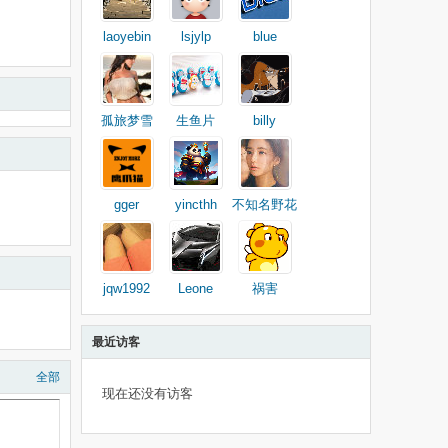
laoyebin
lsjylp
blue
孤旅梦雪
生鱼片
billy
gger
yincthh
不知名野花
jqw1992
Leone
祸害
最近访客
全部
现在还没有访客