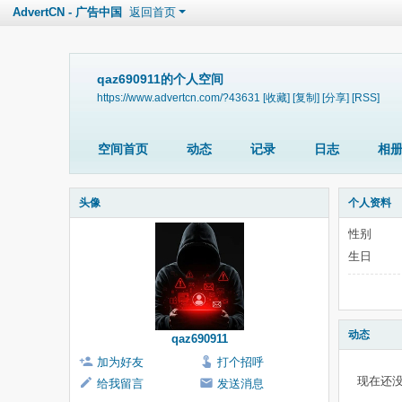
AdvertCN - 广告中国
返回首页
qaz690911的个人空间
https://www.advertcn.com/?43631
[收藏]
[复制]
[分享]
[RSS]
空间首页
动态
记录
日志
相
头像
个人资料
性别
生日
动态
qaz690911
加为好友
打个招呼
现在还
给我留言
发送消息