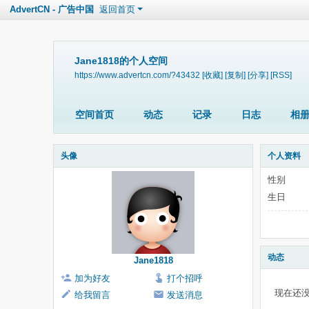
AdvertCN - 广告中国
返回首页
Jane1818的个人空间
https://www.advertcn.com/?43432
[收藏]
[复制]
[分享]
[RSS]
空间首页
动态
记录
日志
相
头像
个人资料
性别
生日
动态
Jane1818
加为好友
打个招呼
现在还
给我留言
发送消息