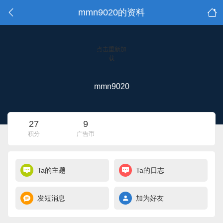
mmn9020的资料
点击重新加
载
mmn9020
27
9
积分
广告币
Ta的主题
Ta的日志
发短消息
加为好友