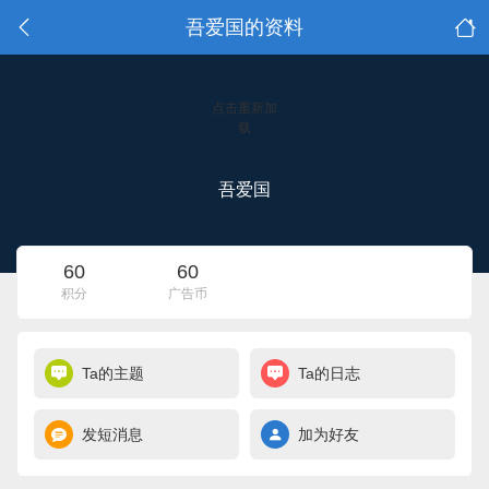
吾爱国的资料
点击重新加
载
吾爱国
60
60
积分
广告币
Ta的主题
Ta的日志
发短消息
加为好友