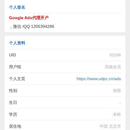
个人签名
Google Ads代理开户
，微信 /QQ:1205394286
个人资料
UID
32166
用户组
高级会员
个人主页
https://www.udpc.cn/ads
性别
保密
生日
-
学历
本科
居住地
中国 北京市