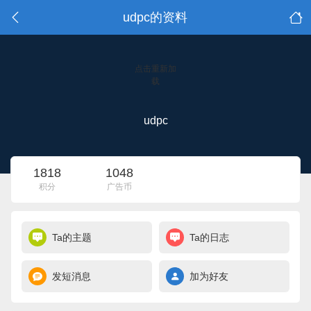
udpc的资料
点击重新加
载
udpc
1818
1048
积分
广告币
Ta的主题
Ta的日志
发短消息
加为好友