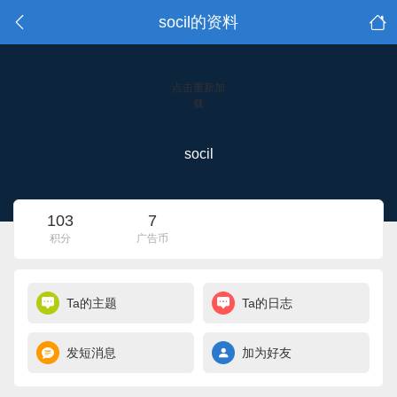
socil的资料
点击重新加
载
socil
103
7
积分
广告币
Ta的主题
Ta的日志
发短消息
加为好友