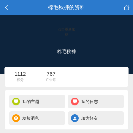
棉毛秋褲的资料
点击重新加
载
棉毛秋褲
1112
767
积分
广告币
Ta的主题
Ta的日志
发短消息
加为好友