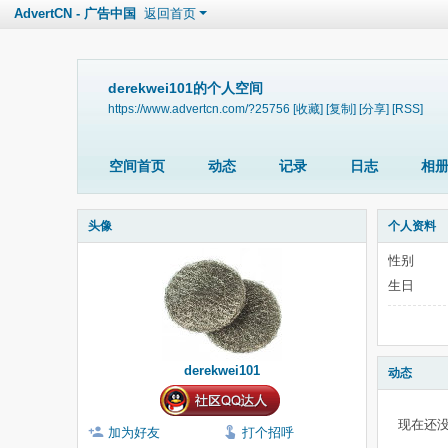
AdvertCN - 广告中国
返回首页
derekwei101的个人空间
https://www.advertcn.com/?25756
[收藏]
[复制]
[分享]
[RSS]
空间首页
动态
记录
日志
相
头像
个人资料
性别
生日
derekwei101
动态
现在还
加为好友
打个招呼