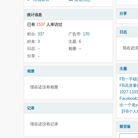
分享
统计信息
已有
1537
人来访过
日志
积分:
337
广告币:
170
好友:
3
主题:
6
现在还
日志:
--
相册:
--
分享:
--
主题
相册
FB一手
FB高质
现在还没有相册
1027-
Faceb
出一个老pr
记录
【FB个
现在还没有记录
留言板