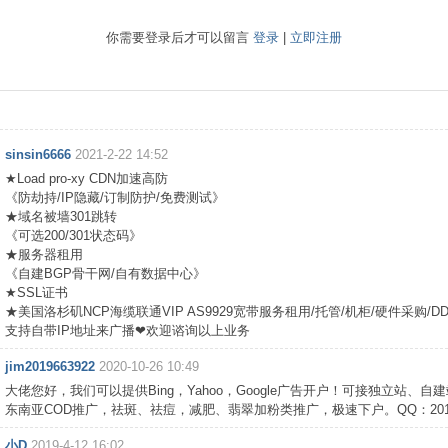
你需要登录后才可以留言
登录
|
立即注册
sinsin6666
2021-2-22 14:52
★Load pro-xy CDN加速高防
《防劫持/IP隐藏/订制防护/免费测试》
★域名被墙301跳转
《可选200/301状态码》
★服务器租用
《自建BGP骨干网/自有数据中心》
★SSL证书
★美国洛杉矶NCP海缆联通VIP AS9929宽带服务租用/托管/机柜/硬件采购/D
支持自带IP地址来广播❤欢迎谘询以上业务
jim2019663922
2020-10-26 10:49
大佬您好，我们可以提供Bing，Yahoo，Google广告开户！可接独立站、自
东南亚COD推广，祛斑、祛痘，减肥、翡翠加粉类推广，极速下户。QQ：20196
小D
2019-4-12 16:02