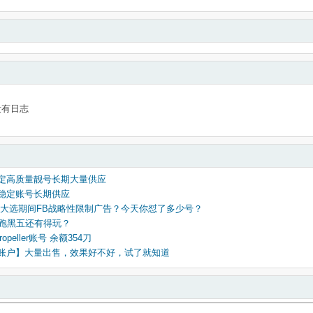
没有日志
稳定高质量靓号长期大量供应
量稳定账号长期供应
1103大选期间FB战略性限制广告？今天你怼了多少号？
ook跑黑五还有得玩？
opeller账号 余额354刀
人账户】大量出售，效果好不好，试了就知道