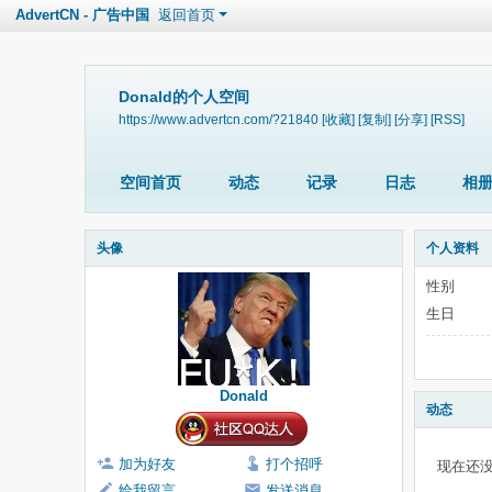
AdvertCN - 广告中国
返回首页
Donald的个人空间
https://www.advertcn.com/?21840
[收藏]
[复制]
[分享]
[RSS]
空间首页
动态
记录
日志
相
头像
个人资料
性别
生日
Donald
动态
加为好友
打个招呼
现在还
给我留言
发送消息