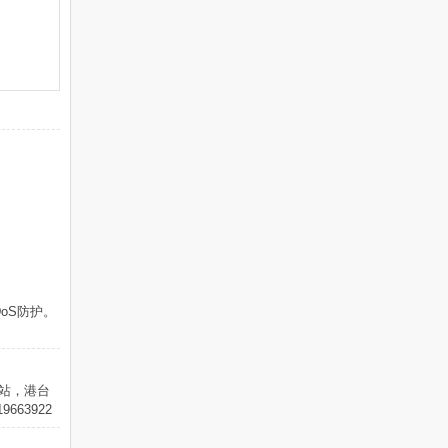
DoS防护。
建站，港台
63922