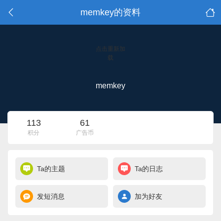
memkey的资料
点击重新加
载
memkey
113
61
积分
广告币
Ta的主题
Ta的日志
发短消息
加为好友