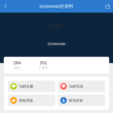
zznewstar的资料
点击重新加
载
zznewstar
284
251
积分
广告币
Ta的主题
Ta的日志
发短消息
加为好友