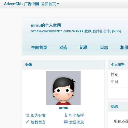
AdvertCN - 广告中国
返回首页
mrou的个人空间
https://www.advertcn.com/?43633
[收藏]
[复制]
[分享]
[RSS]
空间首页
动态
记录
日志
相
头像
个人资料
性别
生日
动态
mrou
加为好友
打个招呼
现在还
给我留言
发送消息