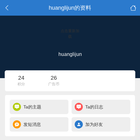
huanglijun的资料
点击重新加
载
huanglijun
24
26
积分
广告币
Ta的主题
Ta的日志
发短消息
加为好友