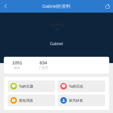
Gabriel的资料
点击重新加
载
Gabriel
1051
634
积分
广告币
Ta的主题
Ta的日志
发短消息
加为好友