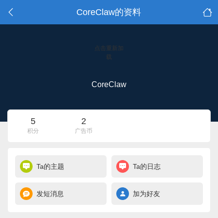
CoreClaw的资料
点击重新加
载
CoreClaw
5
2
积分
广告币
Ta的主题
Ta的日志
发短消息
加为好友