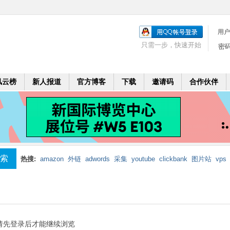
用户
只需一步，快速开始
密
风云榜
新人报道
官方博客
下载
邀请码
合作伙伴
索
热搜:
amazon
外链
adwords
采集
youtube
clickbank
图片站
vps
mobi
二个月
leadbolt
代理
请先登录后才能继续浏览