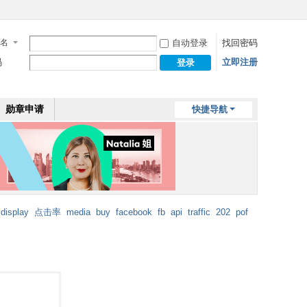
名
自动登录
找回密码
码
立即注册
登录
勋章申请
快捷导航
display
点击率
media
buy
facebook
fb
api
traffic
202
pof