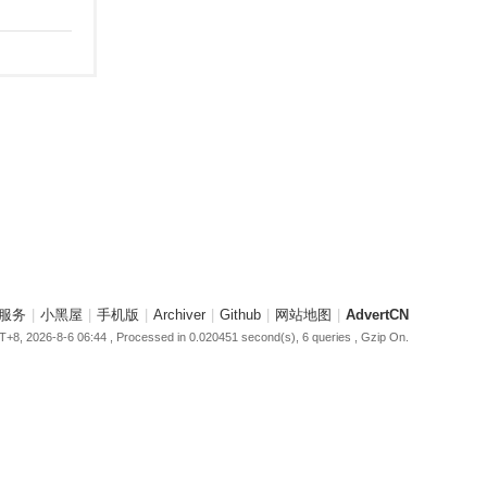
服务
|
小黑屋
|
手机版
|
Archiver
|
Github
|
网站地图
|
AdvertCN
+8, 2026-8-6 06:44
, Processed in 0.020451 second(s), 6 queries , Gzip On.