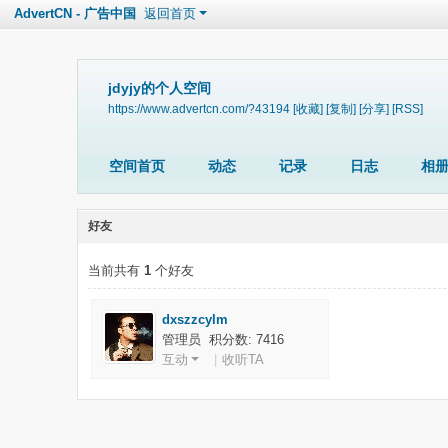
AdvertCN - 广告中国
返回首页
jdyjy的个人空间
https://www.advertcn.com/?43194
[收藏]
[复制]
[分享]
[RSS]
空间首页
动态
记录
日志
相
好友
当前共有
1
个好友
dxszzcylm
管理员 积分数: 7416
互动
|
收听TA