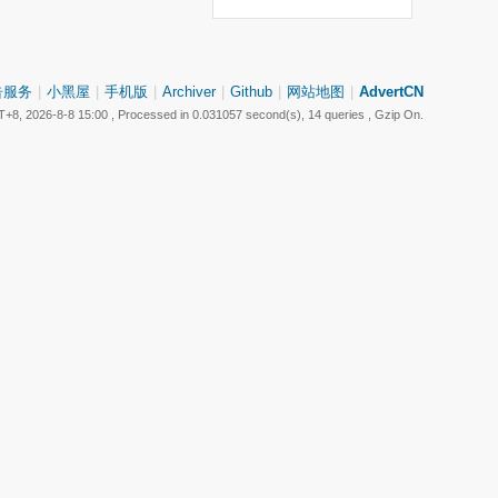
告服务
|
小黑屋
|
手机版
|
Archiver
|
Github
|
网站地图
|
AdvertCN
+8, 2026-8-8 15:00
, Processed in 0.031057 second(s), 14 queries , Gzip On.